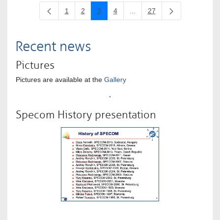
1
2
3
4
...
27
Oldal
Oldal
Oldal
Oldal
Köztes oldalak Navigáljon a 
Oldal
Recent news
Pictures
Pictures are available at the
Gallery
Specom History presentation