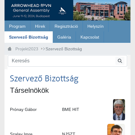
Ugrás a fő tartalomhoz
Program
Hírek
Regisztráció
Helyszín
Szervező Bizottság
Galéria
Kapcsolat
Projekt2023
Szervező Bizottság
Szervező Bizottság
Társelnökök
Prónay Gábor
BME HIT
Szalay Imre
NJSZT