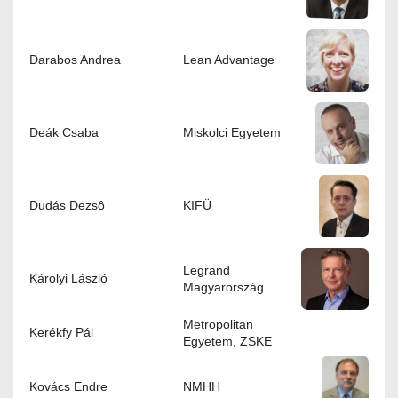
Darabos Andrea
Lean Advantage
Deák Csaba
Miskolci Egyetem
Dudás Dezsô
KIFÜ
Legrand
Károlyi László
Magyarország
Metropolitan
Kerékfy Pál
Egyetem, ZSKE
Kovács Endre
NMHH