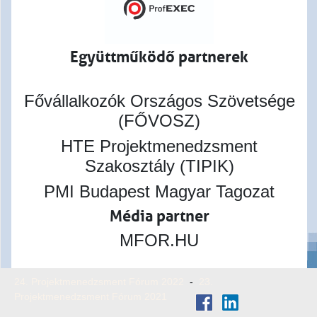
Együttműködő partnerek
Fővállalkozók Országos Szövetsége
(FŐVOSZ)
HTE Projektmenedzsment
Szakosztály (TIPIK)
PMI Budapest Magyar Tagozat
Média partner
MFOR.HU
24. Projektmenedzsment Fórum 2022
-
23.
Projektmenedzsment Fórum 2021