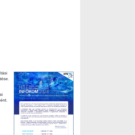
tási
tése.
si
ként.