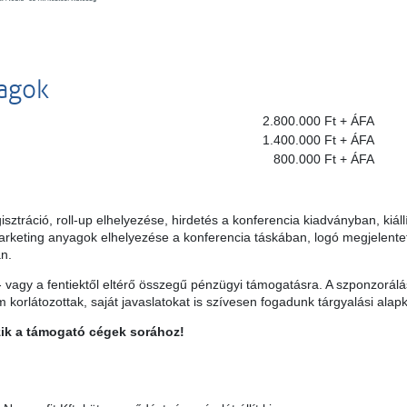
agok
2.800.000 Ft + ÁFA
1.400.000 Ft + ÁFA
800.000 Ft + ÁFA
tráció, roll-up elhelyezése, hirdetés a konferencia kiadványban, kiállí
 marketing anyagok elhelyezése a konferencia táskában, logó megjelente
n.
 vagy a fentiektől eltérő összegű pénzügyi támogatásra. A szponzorálá
korlátozottak, saját javaslatokat is szívesen fogadunk tárgyalási alap
zik a támogató cégek sorához!