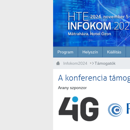
Ugrás a fő tartalomhoz
Program
Helyszín
Kiállítás
Infokom2024
Támogatók
A konferencia támog
Arany szponzor