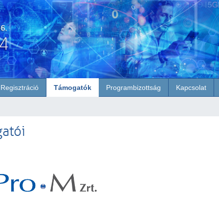
Regisztráció
Támogatók
Programbizottság
Kapcsolat
atói