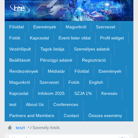
Ugrás a fő tartalomhoz
Főoldal
Események
Magunkról
Szervezet
Fotók
Kapcsolat
Event lister oldal
Profil widget
Vezérlőpult
Tagok listája
Személyes adatok
Beállítások
Pénzügyi adatok
Regisztráció
Rendezvények
Médiatár
Főoldal
Események
Magunkról
Szervezet
Fotók
English
Kapcsolat
Infokom 2025
SZJA 1%
Keresés
test
About Us
Conferences
Partners and Members
Contact
Összes esemény
teszt
Személy fotók