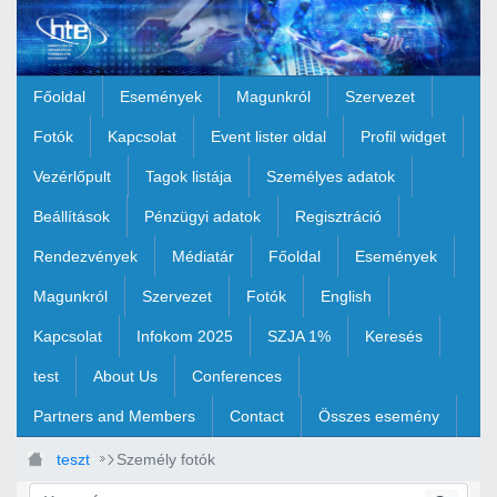
Ugrás a fő tartalomhoz
Főoldal
Események
Magunkról
Szervezet
Fotók
Kapcsolat
Event lister oldal
Profil widget
Vezérlőpult
Tagok listája
Személyes adatok
Beállítások
Pénzügyi adatok
Regisztráció
Rendezvények
Médiatár
Főoldal
Események
Magunkról
Szervezet
Fotók
English
Kapcsolat
Infokom 2025
SZJA 1%
Keresés
test
About Us
Conferences
Partners and Members
Contact
Összes esemény
teszt
Személy fotók