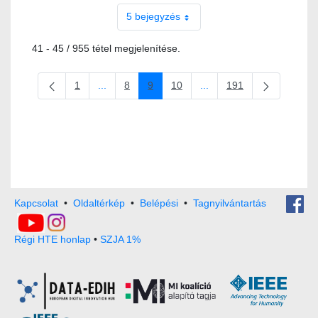
5 bejegyzés
41 - 45 / 955 tétel megjelenítése.
1
...
8
9
10
...
191
Oldal
Köztes oldalak Navigáljon a TAB billentyűvel.
Oldal
Oldal
Oldal
Köztes oldalak Navigáljon
Oldal
Kapcsolat
•
Oldaltérkép
•
Belépési
•
Tagnyilvántartás
Régi HTE honlap
•
SZJA 1%