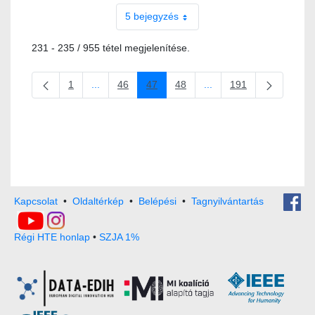
5 bejegyzés
231 - 235 / 955 tétel megjelenítése.
1
...
46
47
48
...
191
Oldal
Köztes oldalak Navigáljon a TAB billentyűvel.
Oldal
Oldal
Oldal
Köztes oldalak Navigáljo
Oldal
Kapcsolat
•
Oldaltérkép
•
Belépési
•
Tagnyilvántartás
Régi HTE honlap
•
SZJA 1%