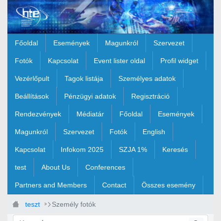
Ugrás a fő tartalomhoz
Főoldal
Események
Magunkról
Szervezet
Fotók
Kapcsolat
Event lister oldal
Profil widget
Vezérlőpult
Tagok listája
Személyes adatok
Beállítások
Pénzügyi adatok
Regisztráció
Rendezvények
Médiatár
Főoldal
Események
Magunkról
Szervezet
Fotók
English
Kapcsolat
Infokom 2025
SZJA 1%
Keresés
test
About Us
Conferences
Partners and Members
Contact
Összes esemény
teszt
Személy fotók