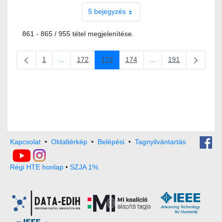
5 bejegyzés
861 - 865 / 955 tétel megjelenítése.
1
...
172
173
174
...
191
Oldal
Köztes oldalak Navigáljon a TAB billentyűvel.
Oldal
Oldal
Oldal
Köztes oldalak Navigál
Oldal
Kapcsolat
•
Oldaltérkép
•
Belépési
•
Tagnyilvántartás
Régi HTE honlap
•
SZJA 1%