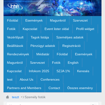
Ugrás a fő tartalomhoz
Főoldal
Események
Magunkról
Szervezet
Fotók
Kapcsolat
Event lister oldal
Profil widget
Vezérlőpult
Tagok listája
Személyes adatok
Beállítások
Pénzügyi adatok
Regisztráció
Rendezvények
Médiatár
Főoldal
Események
Magunkról
Szervezet
Fotók
English
Kapcsolat
Infokom 2025
SZJA 1%
Keresés
test
About Us
Conferences
Partners and Members
Contact
Összes esemény
teszt
Személy fotók