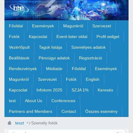
Ugrás a fő tartalomhoz
Főoldal
Események
Magunkról
Szervezet
Fotók
Kapcsolat
Event lister oldal
Profil widget
Vezérlőpult
Tagok listája
Személyes adatok
Beállítások
Pénzügyi adatok
Regisztráció
Rendezvények
Médiatár
Főoldal
Események
Magunkról
Szervezet
Fotók
English
Kapcsolat
Infokom 2025
SZJA 1%
Keresés
test
About Us
Conferences
Partners and Members
Contact
Összes esemény
teszt
Személy fotók