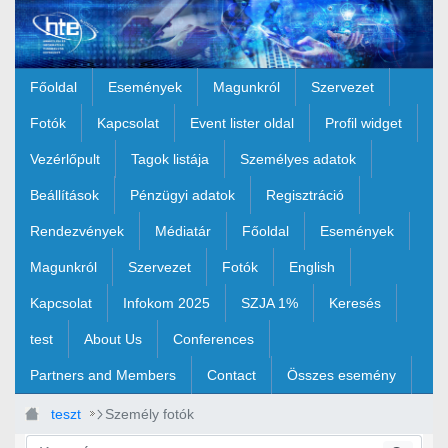
Ugrás a fő tartalomhoz
Főoldal
Események
Magunkról
Szervezet
Fotók
Kapcsolat
Event lister oldal
Profil widget
Vezérlőpult
Tagok listája
Személyes adatok
Beállítások
Pénzügyi adatok
Regisztráció
Rendezvények
Médiatár
Főoldal
Események
Magunkról
Szervezet
Fotók
English
Kapcsolat
Infokom 2025
SZJA 1%
Keresés
test
About Us
Conferences
Partners and Members
Contact
Összes esemény
teszt
Személy fotók