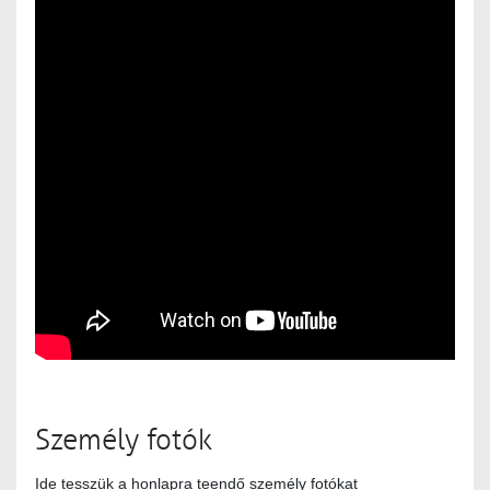
Személy fotók
Ide tesszük a honlapra teendő személy fotókat