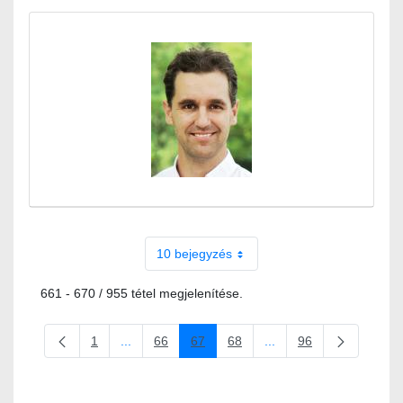
10 bejegyzés
661 - 670 / 955 tétel megjelenítése.
1
...
66
67
68
...
96
Oldal
Köztes oldalak Navigáljon a TAB billentyűvel.
Oldal
Oldal
Oldal
Köztes oldalak Navigálj
Oldal