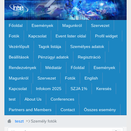
Ugrás a fő tartalomhoz
Főoldal
Események
Magunkról
Szervezet
Fotók
Kapcsolat
Event lister oldal
Profil widget
Vezérlőpult
Tagok listája
Személyes adatok
Beállítások
Pénzügyi adatok
Regisztráció
Rendezvények
Médiatár
Főoldal
Események
Magunkról
Szervezet
Fotók
English
Kapcsolat
Infokom 2025
SZJA 1%
Keresés
test
About Us
Conferences
Partners and Members
Contact
Összes esemény
teszt
Személy fotók