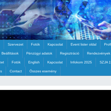
Szervezet
Fotók
Kapcsolat
Event lister oldal
Prof
Beállítások
Pénzügyi adatok
Regisztráció
Rendezvények
zet
Fotók
English
Kapcsolat
Infokom 2025
SZJA 
rs
Contact
Összes esemény