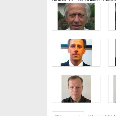
Ide tesszük a honlapra teendő személy
Médiatár