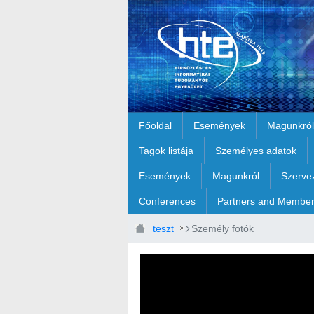
Ugrás a fő tartalomhoz
Főoldal
Események
Magunkról
Tagok listája
Személyes adatok
Események
Magunkról
Szerve
Conferences
Partners and Membe
teszt
Személy fotók