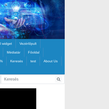
il widget
Vezérlőpult
Médiatár
Főoldal
1%
Keresés
test
About Us