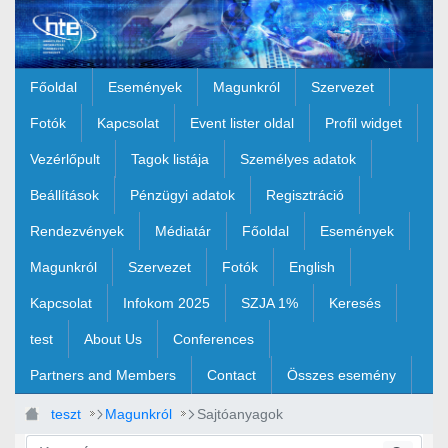
Ugrás a fő tartalomhoz
Főoldal
Események
Magunkról
Szervezet
Fotók
Kapcsolat
Event lister oldal
Profil widget
Vezérlőpult
Tagok listája
Személyes adatok
Beállítások
Pénzügyi adatok
Regisztráció
Rendezvények
Médiatár
Főoldal
Események
Magunkról
Szervezet
Fotók
English
Kapcsolat
Infokom 2025
SZJA 1%
Keresés
test
About Us
Conferences
Partners and Members
Contact
Összes esemény
teszt
Magunkról
Sajtóanyagok