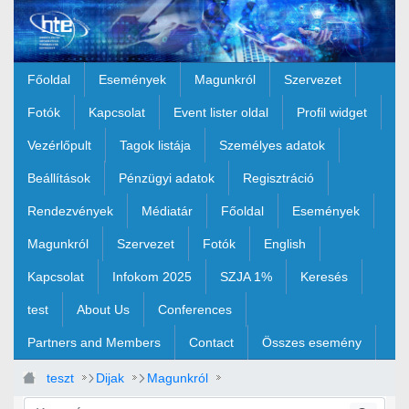
Ugrás a fő tartalomhoz
Főoldal
Események
Magunkról
Szervezet
Fotók
Kapcsolat
Event lister oldal
Profil widget
Vezérlőpult
Tagok listája
Személyes adatok
Beállítások
Pénzügyi adatok
Regisztráció
Rendezvények
Médiatár
Főoldal
Események
Magunkról
Szervezet
Fotók
English
Kapcsolat
Infokom 2025
SZJA 1%
Keresés
test
About Us
Conferences
Partners and Members
Contact
Összes esemény
teszt
Dijak
Magunkról