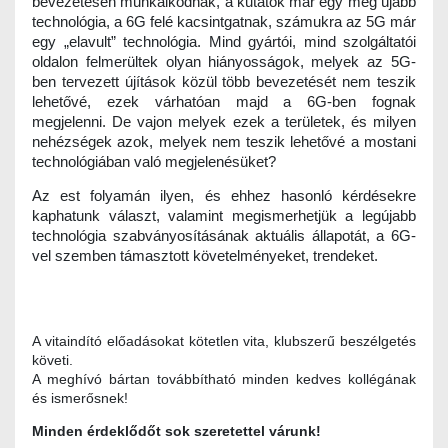
bevezetésén munkálkodnak, a kutatók már egy még újabb
technológia, a 6G felé kacsintgatnak, számukra az 5G már
egy „elavult” technológia. Mind gyártói, mind szolgáltatói
oldalon felmerültek olyan hiányosságok, melyek az 5G-
ben tervezett újítások közül több bevezetését nem teszik
lehetővé, ezek várhatóan majd a 6G-ben fognak
megjelenni. De vajon melyek ezek a területek, és milyen
nehézségek azok, melyek nem teszik lehetővé a mostani
technológiában való megjelenésüket?
Az est folyamán ilyen, és ehhez hasonló kérdésekre
kaphatunk választ, valamint megismerhetjük a legújabb
technológia szabványosításának aktuális állapotát, a 6G-
vel szemben támasztott követelményeket, trendeket.
A vitaindító előadásokat kötetlen vita, klubszerű beszélgetés
követi.
A meghívó bártan továbbítható minden kedves kollégának
és ismerősnek!
Minden érdeklődőt sok szeretettel várunk!