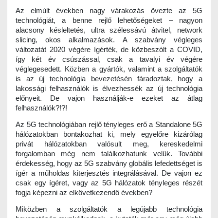
Az elmúlt években nagy várakozás övezte az 5G
technológiát, a benne rejlő lehetőségeket – nagyon
alacsony késleltetés, ultra szélessávú átvitel, network
slicing, okos alkalmazások. A szabvány végleges
változatát 2020 végére ígérték, de közbeszólt a COVID,
így két év csúszással, csak a tavalyi év végére
véglegesedett. Közben a gyártók, valamint a szolgáltatók
is az új technológia bevezetésén fáradoztak, hogy a
lakossági felhasználók is élvezhessék az új technológia
előnyeit. De vajon használják-e ezeket az átlag
felhasználók?!?!
Az 5G technológiában rejlő tényleges erő a Standalone 5G
hálózatokban bontakozhat ki, mely egyelőre kizárólag
privát hálózatokban valósult meg, kereskedelmi
forgalomban még nem találkozhatunk velük. További
érdekesség, hogy az 5G szabvány globális lefedettséget is
ígér a műholdas kiterjesztés integrálásával. De vajon ez
csak egy ígéret, vagy az 5G hálózatok tényleges részét
fogja képezni az elkövetkezendő években?
Miközben a szolgáltatók a legújabb technológia