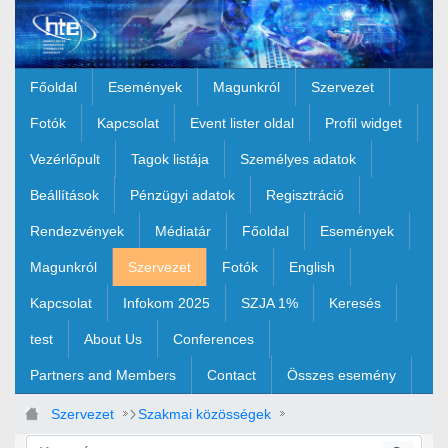
Ugrás a fő tartalomhoz
Főoldal
Események
Magunkról
Szervezet
Fotók
Kapcsolat
Event lister oldal
Profil widget
Vezérlőpult
Tagok listája
Személyes adatok
Beállítások
Pénzügyi adatok
Regisztráció
Rendezvények
Médiatár
Főoldal
Események
Magunkról
Szervezet
Fotók
English
Kapcsolat
Infokom 2025
SZJA 1%
Keresés
test
About Us
Conferences
Partners and Members
Contact
Összes esemény
Szervezet
Szakmai közösségek