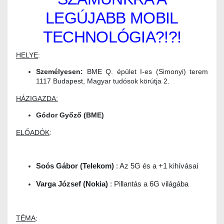
LEGÚJABB MOBIL
TECHNOLÓGIA?!?!
HELYE
:
Személyesen:
BME Q. épület I-es (Simonyi) terem
1117 Budapest, Magyar tudósok körútja 2.
HÁZIGAZDA:
Gódor Győző (BME)
ELŐADÓK
:
Soós Gábor (Telekom)
: Az 5G és a +1 kihívásai
Varga József (Nokia)
: Pillantás a 6G világába
TÉMA
: