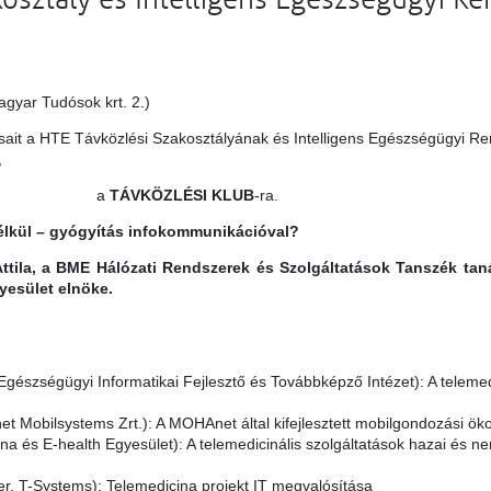
kosztály és Intelligens Egészségügyi R
agyar Tudósok krt. 2.)
rsait a HTE Távközlési Szakosztályának és Intelligens Egészségügyi R
,
a
TÁVKÖZLÉSI KLUB
-ra.
élkül – gyógyítás infokommunikációval?
tila, a BME Hálózati Rendszerek és Szolgáltatások Tanszék tanár
yesület elnöke.
gészségügyi Informatikai Fejlesztő és Továbbképző Intézet): A teleme
 Mobilsystems Zrt.): A MOHAnet által kifejlesztett mobilgondozási ök
na és E-health Egyesület): A telemedicinális szolgáltatások hazai és n
r, T-Systems): Telemedicina projekt IT megvalósítása