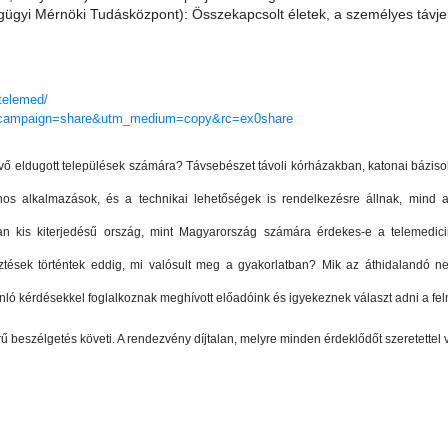
gyi Mérnöki Tudásközpont): Összekapcsolt életek, a személyes távjel
telemed/
tm_campaign=share&utm_medium=copy&rc=ex0share
vő eldugott települések számára? Távsebészet távoli kórházakban, katonai bázis
s alkalmazások, és a technikai lehetőségek is rendelkezésre állnak, mind 
an kis kiterjedésű ország, mint Magyarország számára érdekes-e a telemedici
tések történtek eddig, mi valósult meg a gyakorlatban? Mik az áthidalandó nehé
ló kérdésekkel foglalkoznak meghívott előadóink és igyekeznek választ adni a fe
erű beszélgetés követi. A rendezvény díjtalan, melyre minden érdeklődőt szeretettel 