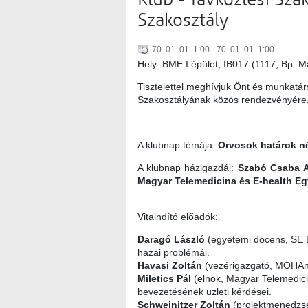
Klub - Távközlési Sza
Szakosztály
70. 01. 01. 1:00 - 70. 01. 01. 1:00
Hely: BME I épület, IB017 (1117, Bp. M
Tisztelettel meghívjuk Önt és munkatá
Szakosztályának közös rendezvényére
A klubnap témája:
Orvosok határok n
A klubnap házigazdái:
Szabó Csaba At
Magyar Telemedicina és E-health Eg
Vitaindító előadók:
Daragó László
(egyetemi docens, SE E
hazai problémái.
Havasi Zoltán
(vezérigazgató, MOHAnet
Miletics Pál
(elnök, Magyar Telemedici
bevezetésének üzleti kérdései.
Schweinitzer Zoltán
(projektmenedzse