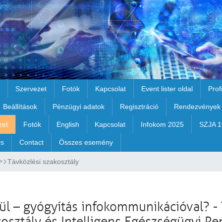
Szervezet
Fotók
Kapcsolat
Event lister oldal
Prof
Beállítások
Pénzügyi adatok
Regisztráció
Rendezvények
zet
Fotók
English
Kapcsolat
Infokom 2025
SZJA 
rs
Contact
Összes esemény
Távközlési szakosztály
ül – gyógyítás infokommunikációval? - 