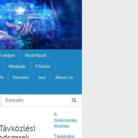
il widget
Vezérlőpult
Médiatár
Főoldal
1%
Keresés
test
About Us
A
Szakosztály
főoldala
Távközlési
Távközlési