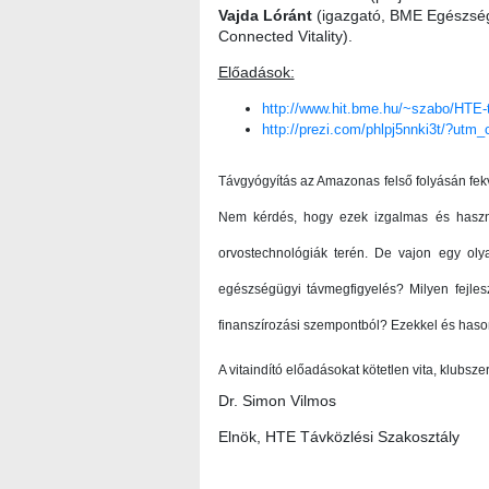
Vajda Lóránt
(igazgató, BME Egészségü
Connected Vitality).
Előadások:
http://www.hit.bme.hu/~szabo/HTE-
http://prezi.com/phlpj5nnki3t/?u
Távgyógyítás az Amazonas felső folyásán fek
Nem kérdés, hogy ezek izgalmas és haszno
orvostechnológiák terén. De vajon egy oly
egészségügyi távmegfigyelés? Milyen fejlesz
finanszírozási szempontból? Ezekkel és hason
A vitaindító előadásokat kötetlen vita, klubsz
Dr. Simon Vilmos
Elnök, HTE Távközlési Szakosztály