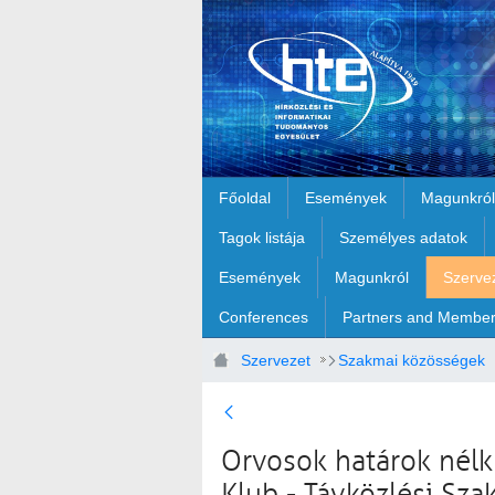
Ugrás a fő tartalomhoz
Főoldal
Események
Magunkról
Tagok listája
Személyes adatok
Események
Magunkról
Szerve
Conferences
Partners and Membe
Szervezet
Szakmai közösségek
Orvosok határok nélk