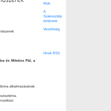
endszerek
Klub
A
Szakosztály
története
Vezetőség
endszerek
Hírek RSS
a és Miletics Pál, a
dicina alkalmazásának
oszisztéma.
emzetközi