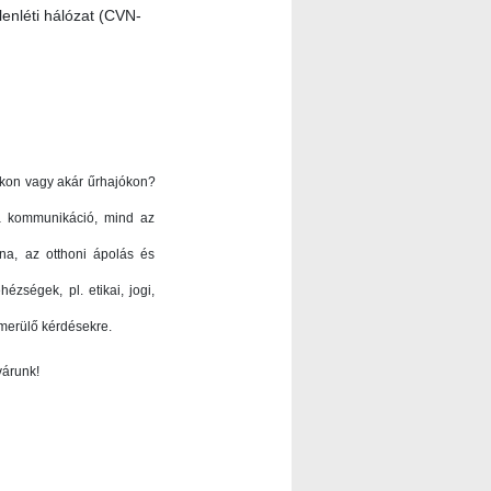
enléti hálózat (CVN-
okon vagy akár űrhajókon?
a kommunikáció, mind az
na, az otthoni ápolás és
zségek, pl. etikai, jogi,
lmerülő kérdésekre.
várunk!