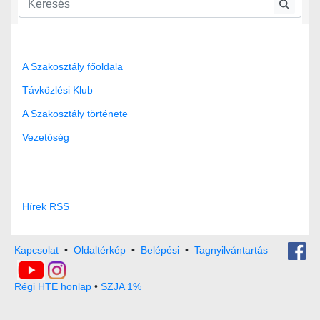
Távközlési szakosztály
Távközlési klub
A Szakosztály főoldala
Távközlési Klub
A Szakosztály története
Vezetőség
Hírek RSS
Kapcsolat
•
Oldaltérkép
•
Belépési
•
Tagnyilvántartás
Régi HTE honlap
•
SZJA 1%