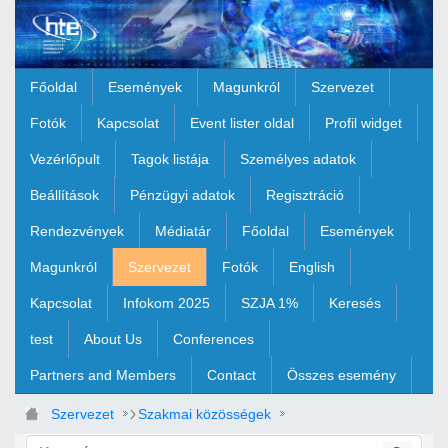
Ugrás a fő tartalomhoz
Főoldal
Események
Magunkról
Szervezet
Fotók
Kapcsolat
Event lister oldal
Profil widget
Vezérlőpult
Tagok listája
Személyes adatok
Beállítások
Pénzügyi adatok
Regisztráció
Rendezvények
Médiatár
Főoldal
Események
Magunkról
Szervezet
Fotók
English
Kapcsolat
Infokom 2025
SZJA 1%
Keresés
test
About Us
Conferences
Partners and Members
Contact
Összes esemény
Szervezet
Szakmai közösségek