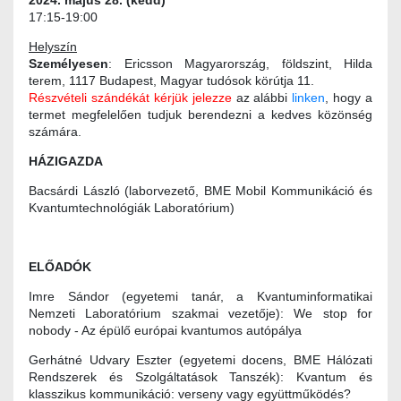
2024. május 28. (kedd)
17:15-19:00
Helyszín
Személyesen
: Ericsson Magyarország, földszint, Hilda
terem, 1117 Budapest, Magyar tudósok körútja 11.
Részvételi szándékát kérjük jelezze
az alábbi
linken
, hogy a
termet megfelelően tudjuk berendezni a kedves közönség
számára.
HÁZIGAZDA
Bacsárdi László (laborvezető, BME Mobil Kommunikáció és
Kvantumtechnológiák Laboratórium)
ELŐADÓK
Imre Sándor (egyetemi tanár, a Kvantuminformatikai
Nemzeti Laboratórium szakmai vezetője): We stop for
nobody - Az épülő európai kvantumos autópálya
Gerhátné Udvary Eszter (egyetemi docens, BME Hálózati
Rendszerek és Szolgáltatások Tanszék): Kvantum és
klasszikus kommunikáció: verseny vagy együttműködés?