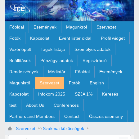
Ugrás a fő tartalomhoz
Főoldal
Események
Magunkról
Szervezet
Fotók
Kapcsolat
Event lister oldal
Profil widget
Vezérlőpult
Tagok listája
Személyes adatok
Beállítások
Pénzügyi adatok
Regisztráció
Rendezvények
Médiatár
Főoldal
Események
Magunkról
Szervezet
Fotók
English
Kapcsolat
Infokom 2025
SZJA 1%
Keresés
test
About Us
Conferences
Partners and Members
Contact
Összes esemény
Szervezet
Szakmai közösségek