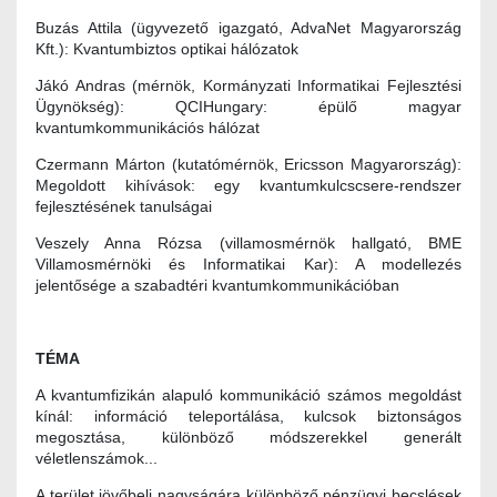
Buzás Attila (ügyvezető igazgató, AdvaNet Magyarország
Kft.): Kvantumbiztos optikai hálózatok
Jákó Andras (mérnök, Kormányzati Informatikai Fejlesztési
Ügynökség): QCIHungary: épülő magyar
kvantumkommunikációs hálózat
Czermann Márton (kutatómérnök, Ericsson Magyarország):
Megoldott kihívások: egy kvantumkulcscsere-rendszer
fejlesztésének tanulságai
Veszely Anna Rózsa (villamosmérnök hallgató, BME
Villamosmérnöki és Informatikai Kar): A modellezés
jelentősége a szabadtéri kvantumkommunikációban
TÉMA
A kvantumfizikán alapuló kommunikáció számos megoldást
kínál: információ teleportálása, kulcsok biztonságos
megosztása, különböző módszerekkel generált
véletlenszámok...
A terület jövőbeli nagyságára különböző pénzügyi becslések