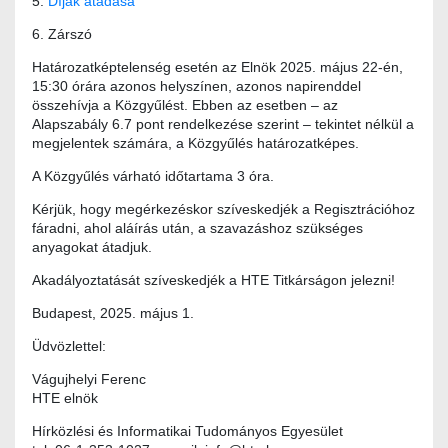
5.
Díjak átadása
6. Zárszó
Határozatképtelenség esetén az Elnök 2025. május 22-én,
15:30 órára azonos helyszínen, azonos napirenddel
összehívja a Közgyűlést. Ebben az esetben – az
Alapszabály 6.7 pont rendelkezése szerint – tekintet nélkül a
megjelentek számára, a Közgyűlés határozatképes.
A Közgyűlés várható időtartama 3 óra.
Kérjük, hogy megérkezéskor szíveskedjék a Regisztrációhoz
fáradni, ahol aláírás után, a szavazáshoz szükséges
anyagokat átadjuk.
Akadályoztatását szíveskedjék a HTE Titkárságon jelezni!
Budapest, 2025. május 1.
Üdvözlettel:
Vágujhelyi Ferenc
HTE elnök
Hírközlési és Informatikai Tudományos Egyesület