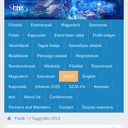
Ugrás a fő tartalomhoz
Főoldal
Események
Magunkról
Szervezet
Fotók
Kapcsolat
Event lister oldal
Profil widget
Vezérlőpult
Tagok listája
Személyes adatok
Beállítások
Pénzügyi adatok
Regisztráció
Rendezvények
Médiatár
Főoldal
Események
Magunkról
Szervezet
Fotók
English
Kapcsolat
Infokom 2025
SZJA 1%
Keresés
test
About Us
Conferences
Partners and Members
Contact
Összes esemény
Fotók
Taggyűlés 2014