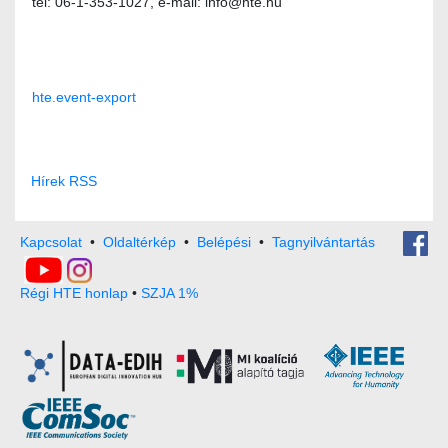
tel: 06-1-353-1027, e-mail: info@hte.hu
hte.event-export
Hírek RSS
Kapcsolat
•
Oldaltérkép
•
Belépési
•
Tagnyilvántartás
Régi HTE honlap
•
SZJA 1%