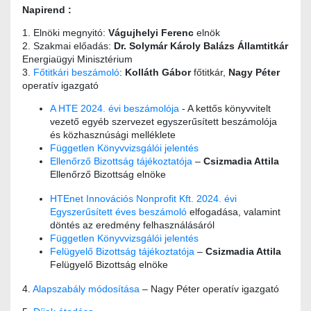
Napirend :
1. Elnöki megnyitó:
Vágujhelyi Ferenc
elnök
2. Szakmai előadás:
Dr. Solymár Károly Balázs
Államtitkár
Energiaügyi Minisztérium
3.
Főtitkári beszámoló
:
Kolláth Gábor
főtitkár,
Nagy Péter
operatív igazgató
A HTE 2024. évi beszámolója
- A kettős könyvvitelt
vezető egyéb szervezet egyszerűsített beszámolója
és közhasznúsági melléklete
Független Könyvvizsgálói jelentés
Ellenőrző Bizottság tájékoztatója
–
Csizmadia Attila
Ellenőrző Bizottság elnöke
HTEnet Innovációs Nonprofit Kft. 2024. évi
Egyszerűsített éves beszámoló
elfogadása, valamint
döntés az eredmény felhasználásáról
Független Könyvvizsgálói jelentés
Felügyelő Bizottság tájékoztatója
–
Csizmadia Attila
Felügyelő Bizottság elnöke
4.
Alapszabály módosítása
– Nagy Péter operatív igazgató