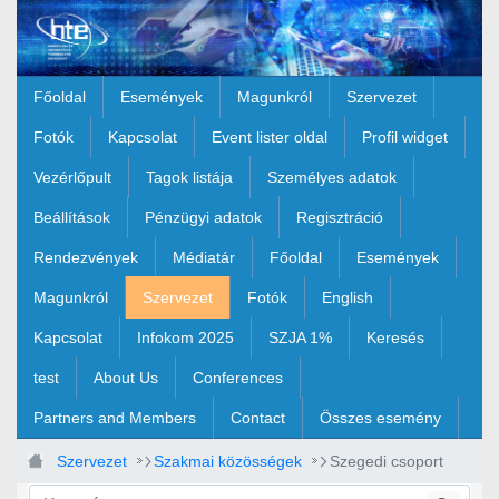
Ugrás a fő tartalomhoz
Főoldal
Események
Magunkról
Szervezet
Fotók
Kapcsolat
Event lister oldal
Profil widget
Vezérlőpult
Tagok listája
Személyes adatok
Beállítások
Pénzügyi adatok
Regisztráció
Rendezvények
Médiatár
Főoldal
Események
Magunkról
Szervezet
Fotók
English
Kapcsolat
Infokom 2025
SZJA 1%
Keresés
test
About Us
Conferences
Partners and Members
Contact
Összes esemény
Szervezet
Szakmai közösségek
Szegedi csoport