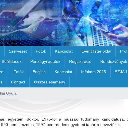
Szervezet
Fotók
Kapcsolat
Event lister oldal
Prof
Beállítások
Pénzügyi adatok
Regisztráció
Rendezvények
zet
Fotók
English
Kapcsolat
Infokom 2025
SZJA 
rs
Contact
Összes esemény
llai Gyula
nár, egyetemi doktor, 1976-tól a műszaki tudomány kandidátusa, 
t. 1990-ben címzetes, 1997-ben rendes egyetemi tanárrá nevezték ki.