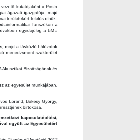
vezető kutatójaként a Posta
giai ágazati igazgatója, majd
i területekért felelős elnök-
édiainformatikai Tanszékén a
anévekben egyidejűleg a BME
zás, majd a távközlő hálózatok
áció menedzsment szakterület
Akusztikai Bizottságának és
vesz az egyesület munkájában.
tvös Lóránd, Békésy György,
resztjének birtokosa.
emzetközi kapcsolatépítési,
ával együtt az Egyesületért
ás Tivadar díj laudáció 2012