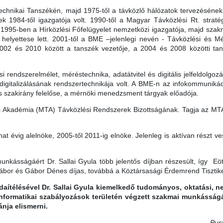
hnikai Tanszékén, majd 1975-től a távközlő hálózatok tervezésének 
ek 1984-től igazgatója volt. 1990-től a Magyar Távközlési Rt. straté
 1995-ben a Hírközlési Főfelügyelet nemzetközi igazgatója, majd szakma
 helyettese lett. 2001-től a BME –jelenlegi nevén - Távközlési és M
002 és 2010 között a tanszék vezetője, a 2004 és 2008 közötti t
ési rendszerelmélet, méréstechnika, adatátvitel és digitális jelfeldolgo
digitalizálásának rendszertechnikája volt. A BME-n az infokommunik
tás szakirány felelőse, a mérnöki menedzsment tárgyak előadója.
Akadémia (MTA) Távközlési Rendszerek Bizottságának. Tagja az MTA 
at évig alelnöke, 2005-től 2011-ig elnöke. Jelenleg is aktívan részt 
kásságáért Dr. Sallai Gyula több jelentős díjban részesült, így Eö
ábor és Gábor Dénes díjas, továbbá a Köztársasági Érdemrend Tisztike
daítélésével Dr. Sallai Gyula kiemelkedő tudományos, oktatási, n
 informatikai szabályozások területén végzett szakmai munkásság
nja elismerni.
Pusk