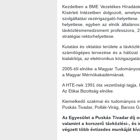
Kezdetben a BME Vezetékes Híradástec
Kísérleti Intézetben dolgozott, amelyn
szolgáltatási vezérigazgató-helyettese.
helyettese, egyben az elnök általános
távközlésmenedzsment professzora, 2
stratégiai rektorhelyettese.
Kutatási és oktatási területe a távközl
számítógépes tervezése és a hálózat 
kialakítója, az elektronikus közigazga
2005-től elnöke a Magyar Tudományos 
a Magyar Mérnökakadémiának.
A HTE-nek 1991 óta vezetőségi tagja, h
Az Etikai Bizottság elnöke.
Kiemelkedő szakmai és tudományos mun
Puskás Tivadar, Pollák-Virág, Baross G
Az Egyesület a Puskás Tivadar díj o
valamint a korszerű távközlési-, és
végzett több évtizedes munkáját kívá