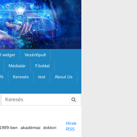
il widget
Vezérlőpult
Médiatár
Főoldal
1%
Keresés
test
About Us
Hírek
1989-ben akadémiai doktori
RSS