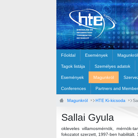
Ugrás a fő tartalomhoz
Főoldal
Események
Magunkról
Tagok listája
Személyes adatok
Események
Magunkról
Szerve
Conferences
Partners and Membe
Magunkról
HTE Ki-kicsoda
Sa
Sallai Gyula
okleveles villamosmérnök, mérnök-ta
fokozatot szerzett, 1997-ben habilitál