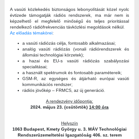
A vasúti közlekedés biztonságos lebonyolítását közel nyolc
évtizede támogatják rádiós rendszerek, ma már nem is
képzelhető el megfelelő minőségű és teljes prioritással
rendelkező rádiófrekvenciás távközlési megoldások nélkül.
Az előadás témakörei
:
a vasúti rádiózás célja, fontosabb alkalmazásai;
analóg vasúti rádiózás (vonali rádiórendszerek és
állomási technológiai körzetek);
a hazai és EU-s vasúti rádiózás szabályozási
specialitásai;
a használt spektrumok és fontosabb paramétereik;
GSM-R, az egységes és átjárható európai vasúti
kommunikációs rendszer;
rádiós jövőkép – FRMCS, az új generáció.
A rendezvény időpontja:
2024. május 23. (csütörtök)
14:00 óra
Helyszín
1063 Budapest, Kmety György u. 3. MÁV Technológiai
Rendszerüzemeltetési Igazgatóság 406. sz. terem