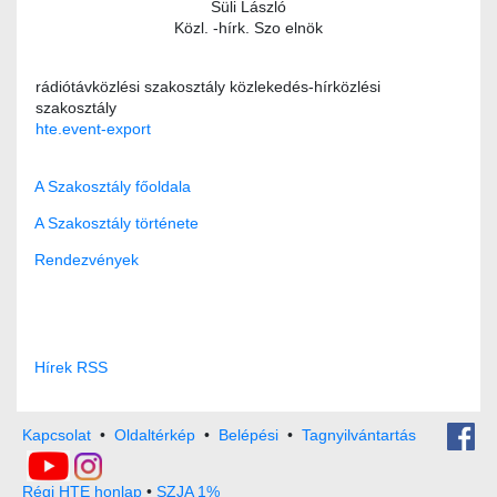
Süli László
Közl. -hírk. Szo elnök
rádiótávközlési szakosztály
közlekedés-hírközlési
szakosztály
hte.event-export
A Szakosztály főoldala
A Szakosztály története
Rendezvények
Hírek RSS
Kapcsolat
•
Oldaltérkép
•
Belépési
•
Tagnyilvántartás
Régi HTE honlap
•
SZJA 1%