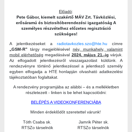
Előadó
:
Pete Gábor, kiemelt szakértő MÁV Zrt. Távközlési,
erősáramú és biztosítóberendezési igazgatóság A
személyes részvételhez előzetes regisztráció
szükséges!
A jelentkezéseket a
radiotavkozles.szo@hte.hu
címre
„GSM-R”
tárgy megjelölésével
név, munkahely, valamint
mobil elérhetőség
megadásával
2024. május 21.-ig
várjuk.
Az elfogadott jelentkezésről visszaigazolást küldünk. A
rendezvényre történő jelentkezéssel a jelentkező személy
egyben elfogadja a HTE honlapján olvasható adatkezelési
tájékoztatóban foglaltakat.
A rendezvény programjába az alábbi – és a mellékletben
részletezett - linken is be lehet kapcsolódni:
BELÉPÉS A VIDEOKONFERENCIÁBA
Minden érdeklődőt szeretettel várunk!
Tóth Csaba sk.
Jamrik Péter sk.
RTSZo társelnök
RTSZo társelnök