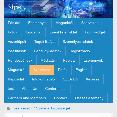
Ugrás a fő tartalomhoz
Főoldal
Események
Magunkról
Szervezet
Fotók
Kapcsolat
Event lister oldal
Profil widget
Vezérlőpult
Tagok listája
Személyes adatok
Beállítások
Pénzügyi adatok
Regisztráció
Rendezvények
Médiatár
Főoldal
Események
Magunkról
Szervezet
Fotók
English
Kapcsolat
Infokom 2025
SZJA 1%
Keresés
test
About Us
Conferences
Partners and Members
Contact
Összes esemény
Szervezet
Szakmai közösségek