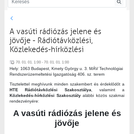
Rádiótávközlési szakosztály
Rádiótávközlési szakosztály rendezvényei
A vasúti rádiózás jelene és
jövője - Rádiótávközlési,
Közlekedés-hírközlési
70. 01. 01. 1:00 - 70. 01. 01. 1:00
Hely: 1063 Budapest, Kmety György u. 3. MÁV Technológiai
Rendszerüzemeltetési Igazgatóság 406. sz. terem
Tisztelettel meghívunk minden szakembert és érdeklődőt a
HTE Rádiótávközlési Szakosztálya
, valamint a
Közlekedés-hírközlési Szakosztály
alábbi közös szakmai
rendezvényére:
A vasúti rádiózás jelene és
jövője