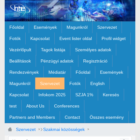
Ugrás a fő tartalomhoz
Főoldal
Események
Magunkról
Szervezet
Fotók
Kapcsolat
Event lister oldal
Profil widget
Vezérlőpult
Tagok listája
Személyes adatok
Beállítások
Pénzügyi adatok
Regisztráció
Rendezvények
Médiatár
Főoldal
Események
Magunkról
Szervezet
Fotók
English
Kapcsolat
Infokom 2025
SZJA 1%
Keresés
test
About Us
Conferences
Partners and Members
Contact
Összes esemény
Szervezet
Szakmai közösségek