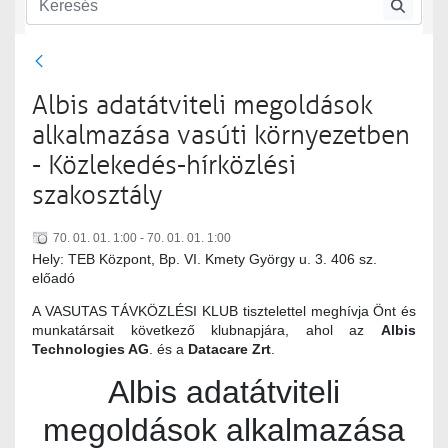
Közlekedés-hírközlési szakosztály
Közlekedés-hírközlési szakosztály rendezvényei
Albis adatátviteli megoldások
alkalmazása vasúti környezetben
- Közlekedés-hírközlési
szakosztály
70. 01. 01. 1:00 - 70. 01. 01. 1:00
Hely: TEB Központ, Bp. VI. Kmety György u. 3. 406 sz.
előadó
A VASUTAS TÁVKÖZLÉSI KLUB tisztelettel meghívja Önt és
munkatársait következő klubnapjára, ahol az
Albis
Technologies AG
. és a
Datacare Zrt
.
Albis adatátviteli
megoldások alkalmazása