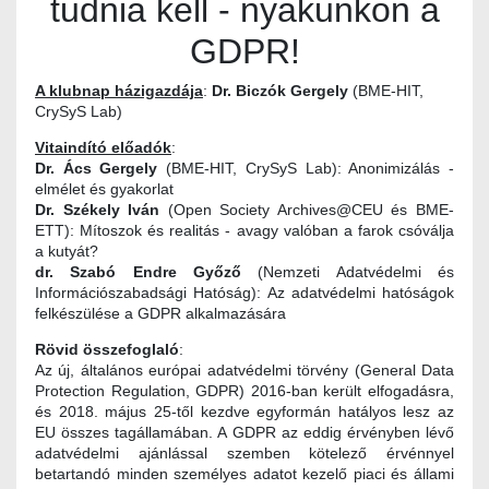
tudnia kell - nyakunkon a
GDPR!
A klubnap házigazdája
:
Dr. Biczók Gergely
(BME-HIT,
CrySyS Lab)
Vitaindító előadók
:
Dr. Ács Gergely
(BME-HIT, CrySyS Lab): Anonimizálás -
elmélet és gyakorlat
Dr. Székely Iván
(Open Society Archives@CEU és BME-
ETT): Mítoszok és realitás - avagy valóban a farok csóválja
a kutyát?
dr. Szabó Endre Győző
(Nemzeti Adatvédelmi és
Információszabadsági Hatóság): Az adatvédelmi hatóságok
felkészülése a GDPR alkalmazására
Rövid összefoglaló
:
Az új, általános európai adatvédelmi törvény (General Data
Protection Regulation, GDPR) 2016-ban került elfogadásra,
és 2018. május 25-től kezdve egyformán hatályos lesz az
EU összes tagállamában. A GDPR az eddig érvényben lévő
adatvédelmi ajánlással szemben kötelező érvénnyel
betartandó minden személyes adatot kezelő piaci és állami