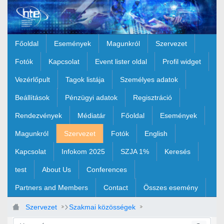
Ugrás a fő tartalomhoz
Főoldal
Események
Magunkról
Szervezet
Fotók
Kapcsolat
Event lister oldal
Profil widget
Vezérlőpult
Tagok listája
Személyes adatok
Beállítások
Pénzügyi adatok
Regisztráció
Rendezvények
Médiatár
Főoldal
Események
Magunkról
Szervezet
Fotók
English
Kapcsolat
Infokom 2025
SZJA 1%
Keresés
test
About Us
Conferences
Partners and Members
Contact
Összes esemény
Szervezet
Szakmai közösségek