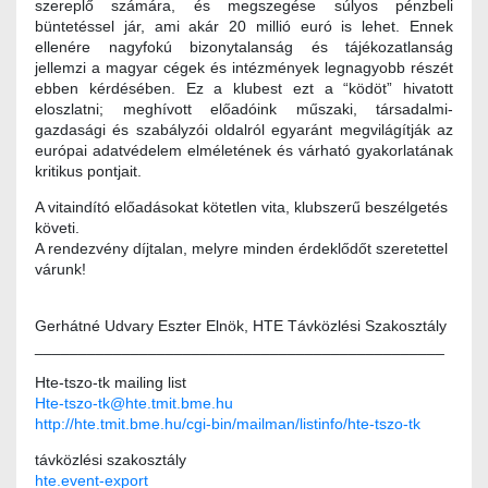
szereplő számára, és megszegése súlyos pénzbeli
büntetéssel jár, ami akár 20 millió euró is lehet. Ennek
ellenére nagyfokú bizonytalanság és tájékozatlanság
jellemzi a magyar cégek és intézmények legnagyobb részét
ebben kérdésében. Ez a klubest ezt a “ködöt” hivatott
eloszlatni; meghívott előadóink műszaki, társadalmi-
gazdasági és szabályzói oldalról egyaránt megvilágítják az
európai adatvédelem elméletének és várható gyakorlatának
kritikus pontjait.
A vitaindító előadásokat kötetlen vita, klubszerű beszélgetés
követi.
A rendezvény díjtalan, melyre minden érdeklődőt szeretettel
várunk!
Gerhátné Udvary Eszter Elnök, HTE Távközlési Szakosztály
_______________________________________________
Hte-tszo-tk mailing list
Hte-tszo-tk@hte.tmit.bme.hu
http://hte.tmit.bme.hu/cgi-bin/mailman/listinfo/hte-tszo-tk
távközlési szakosztály
hte.event-export