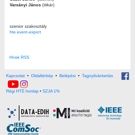
Varsányi János
(titkár)
szenior szakosztály
hte.event-export
Hírek RSS
Kapcsolat
•
Oldaltérkép
•
Belépési
•
Tagnyilvántartás
Régi HTE honlap
•
SZJA 1%