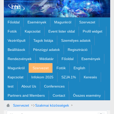
Ugrás a fő tartalomhoz
Főoldal
Események
Magunkról
Szervezet
Fotók
Kapcsolat
Event lister oldal
Profil widget
Vezérlőpult
Tagok listája
Személyes adatok
Beállítások
Pénzügyi adatok
Regisztráció
Rendezvények
Médiatár
Főoldal
Események
Magunkról
Szervezet
Fotók
English
Kapcsolat
Infokom 2025
SZJA 1%
Keresés
test
About Us
Conferences
Partners and Members
Contact
Összes esemény
Szervezet
Szakmai közösségek