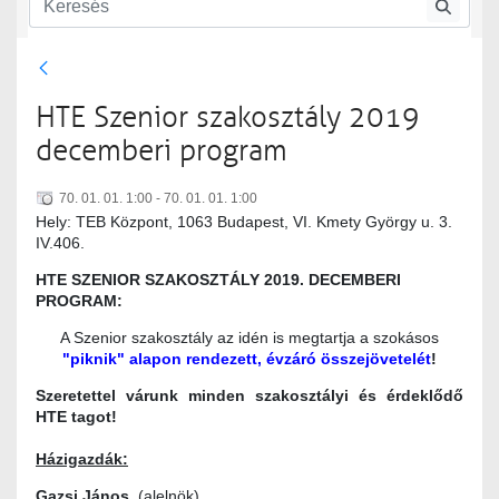
Szenior szakosztály
Szenior szakosztály rendezvényei
HTE Szenior szakosztály 2019
decemberi program
70. 01. 01. 1:00 - 70. 01. 01. 1:00
Hely: TEB Központ, 1063 Budapest, VI. Kmety György u. 3.
IV.406.
HTE SZENIOR SZAKOSZTÁLY 2019. DECEMBERI
PROGRAM:
A Szenior szakosztály az idén is megtartja a szokásos
"piknik" alapon rendezett, évzáró összejövetelét
!
Szeretettel várunk minden szakosztályi és érdeklődő
HTE tagot!
Házigazdák:
Gazsi János
(alelnök)