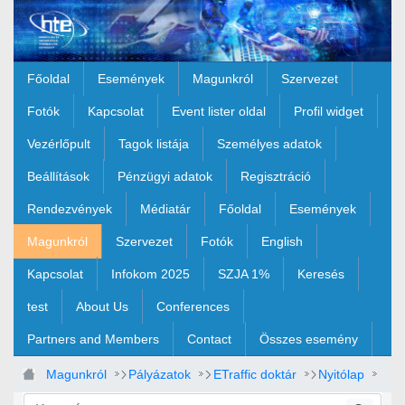
Ugrás a fő tartalomhoz
Főoldal
Események
Magunkról
Szervezet
Fotók
Kapcsolat
Event lister oldal
Profil widget
Vezérlőpult
Tagok listája
Személyes adatok
Beállítások
Pénzügyi adatok
Regisztráció
Rendezvények
Médiatár
Főoldal
Események
Magunkról
Szervezet
Fotók
English
Kapcsolat
Infokom 2025
SZJA 1%
Keresés
test
About Us
Conferences
Partners and Members
Contact
Összes esemény
Magunkról
Pályázatok
ETraffic doktár
Nyitólap