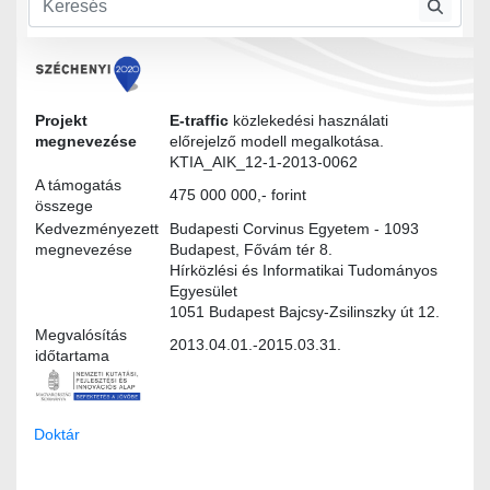
Modultervek
Projekt
E-traffic
közlekedési használati
megnevezése
előrejelző modell megalkotása.
KTIA_AIK_12-1-2013-0062
A támogatás
475 000 000,- forint
összege
Kedvezményezett
Budapesti Corvinus Egyetem - 1093
megnevezése
Budapest, Fővám tér 8.
Hírközlési és Informatikai Tudományos
Egyesület
1051 Budapest Bajcsy-Zsilinszky út 12.
Megvalósítás
2013.04.01.-2015.03.31.
időtartama
Doktár