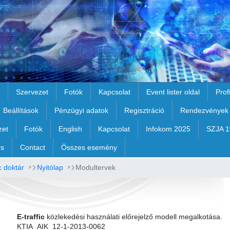
Szervezet
Fotók
Kapcsolat
Event lister oldal
Prof
Beállítások
Pénzügyi adatok
Regisztráció
Rendezvények
zet
Fotók
English
Kapcsolat
Infokom 2025
SZJA 
rs
Contact
Összes esemény
c doktár
Nyitólap
Modultervek
E-traffic
közlekedési használati előrejelző modell megalkotása.
KTIA_AIK_12-1-2013-0062