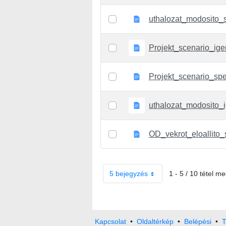
Projekt_scenario_ige
Projekt_scenario_spe
5 bejegyzés
1 - 5 / 10 tétel me
Kapcsolat
•
Oldaltérkép
•
Belépési
•
T