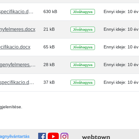
uthalozat_modosito_specifikacio.docx
630 kB
Ennyi ideje: 10 év
Jóváhagyva
nyfelmeres.docx
21 kB
Ennyi ideje: 10 év
Jóváhagyva
cifikacio.docx
65 kB
Ennyi ideje: 10 év
Jóváhagyva
uthalozat_modosito_igenyfelmeres.docx
28 kB
Ennyi ideje: 10 év
Jóváhagyva
OD_vekrot_eloallito_specifikacio.docx
37 kB
Ennyi ideje: 10 év
Jóváhagyva
gjelenítése.
agnyilvántartás