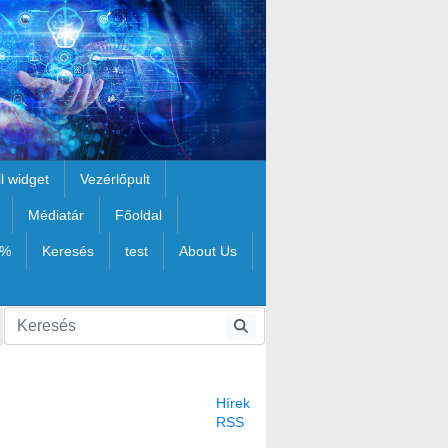
il widget
Vezérlőpult
Médiatár
Főoldal
1%
Keresés
test
About Us
Hírek
RSS