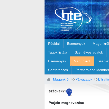
Ugrás a fő tartalomhoz
Főoldal
Események
Magunkról
Tagok listája
Személyes adatok
Események
Magunkról
Szerve
Conferences
Partners and Membe
Magunkról
Pályázatok
ETraffi
Projekt megnevezése