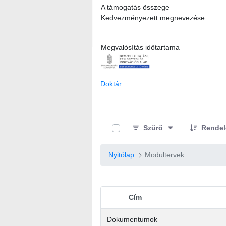
A támogatás összege
Kedvezményezett megnevezése
Megvalósítás időtartama
Doktár
0 / 10 Tételek kiválasztva
Szűrő
Rendel
Nyitólap
Modultervek
Cím
Elem kiválasztása
Dokumentumok