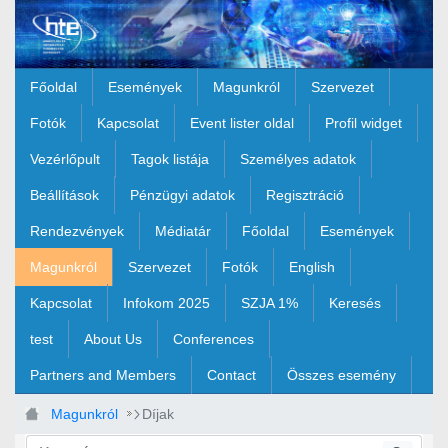
Ugrás a fő tartalomhoz
Főoldal
Események
Magunkról
Szervezet
Fotók
Kapcsolat
Event lister oldal
Profil widget
Vezérlőpult
Tagok listája
Személyes adatok
Beállítások
Pénzügyi adatok
Regisztráció
Rendezvények
Médiatár
Főoldal
Események
Magunkról
Szervezet
Fotók
English
Kapcsolat
Infokom 2025
SZJA 1%
Keresés
test
About Us
Conferences
Partners and Members
Contact
Összes esemény
Magunkról
Díjak