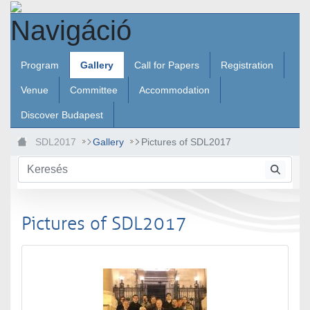
Ugrás a fő tartalomhoz
Navigáció
Program
Gallery
Call for Papers
Registration
Venue
Committee
Accommodation
Discover Budapest
SDL2017
Gallery
Pictures of SDL2017
Pictures of SDL2017
Médiatár