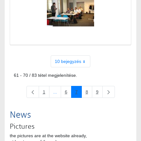
10 bejegyzés
61 - 70 / 83 tétel megjelenítése.
1
...
6
7
8
9
Oldal
Köztes oldalak Navigáljon a TAB billentyűve
Oldal
Oldal
Oldal
Oldal
News
Pictures
the pictures are at the website already,