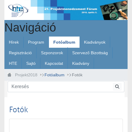
Ugrás a fő tartalomhoz
Navigáció
Hírek
Program
Fotóalbum
Kiadványok
Regisztráció
Szponzorok
Szervező Bizottság
HTE
Sajtó
Kapcsolat
Kiadvány
Projekt2018
Fotóalbum
Fotók
Fotók
Médiatár