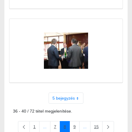
5 bejegyzés
36 - 40 / 72 tétel megjelenítése.
1
...
7
8
9
...
15
Oldal
Köztes oldalak Navigáljon a TAB billentyűvel.
Oldal
Oldal
Oldal
Köztes oldalak Navigáljon
Oldal