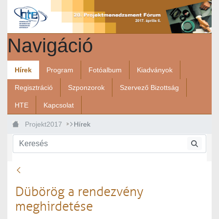
Ugrás a fő tartalomhoz
Navigáció
Hírek
Program
Fotóalbum
Kiadványok
Regisztráció
Szponzorok
Szervező Bizottság
HTE
Kapcsolat
Projekt2017
Hírek
Vissza
Dübörög a rendezvény
meghirdetése