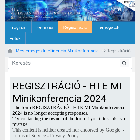
Ugrás a fő tartalomhoz
Program
Felhívás
Regisztráció
Támogatók
Fotók
Mesterséges Intelligencia Minikonferencia
Regisztráció