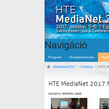
Ugrás a fő tartalomhoz
Navigáció
Program
Híradástechnika
Galé
MediaNet2017
Galéria
HTE Me
HTE MediaNet 2017 f
tartalom feltöltés alatt
Médiatár