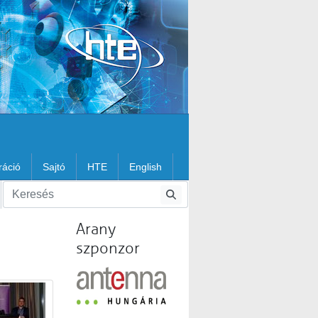
ráció
Sajtó
HTE
English
Arany
szponzor