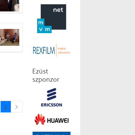
Ezüst
szponzor
5
dal
Oldal