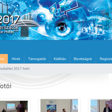
ria
Hírek
Támogatók
Kiállítás
Bizottságok
Regiszt
diaNet 2017 fotói
otói