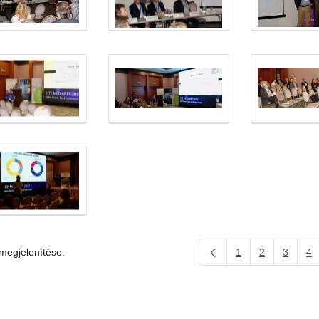
 megjelenítése.
1
2
3
4
Oldal
Oldal
Oldal
Ol