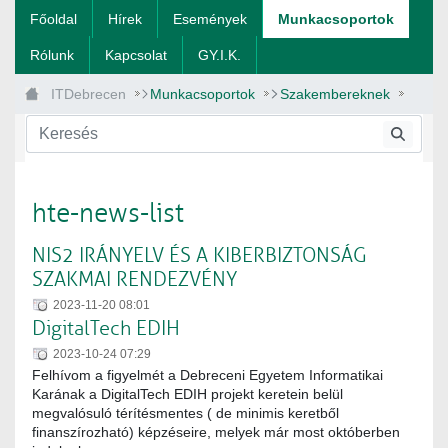
Ugrás a fő tartalomhoz
Főoldal
Hírek
Események
Munkacsoportok
Rólunk
Kapcsolat
GY.I.K.
ITDebrecen
Munkacsoportok
Szakembereknek
homepage
hte-news-list
NIS2 IRÁNYELV ÉS A KIBERBIZTONSÁG
SZAKMAI RENDEZVÉNY
2023-11-20 08:01
DigitalTech EDIH
2023-10-24 07:29
Felhívom a figyelmét a Debreceni Egyetem Informatikai
Karának a DigitalTech EDIH projekt keretein belül
megvalósuló térítésmentes ( de minimis keretből
finanszírozható) képzéseire, melyek már most októberben