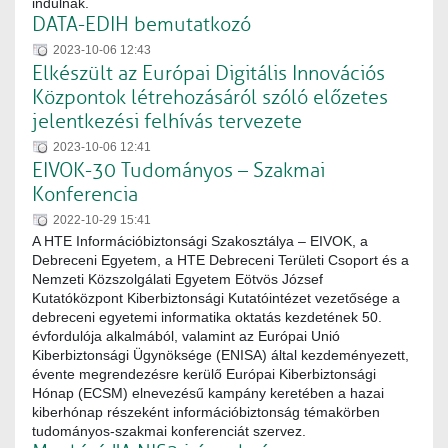
indulnak.
DATA-EDIH bemutatkozó
2023-10-06 12:43
Elkészült az Európai Digitális Innovációs
Központok létrehozásáról szóló előzetes
jelentkezési felhívás tervezete
2023-10-06 12:41
EIVOK-30 Tudományos – Szakmai
Konferencia
2022-10-29 15:41
A HTE Információbiztonsági Szakosztálya – EIVOK, a
Debreceni Egyetem, a HTE Debreceni Területi Csoport és a
Nemzeti Közszolgálati Egyetem Eötvös József
Kutatóközpont Kiberbiztonsági Kutatóintézet vezetősége a
debreceni egyetemi informatika oktatás kezdetének 50.
évfordulója alkalmából, valamint az Európai Unió
Kiberbiztonsági Ügynöksége (ENISA) által kezdeményezett,
évente megrendezésre kerülő Európai Kiberbiztonsági
Hónap (ECSM) elnevezésű kampány keretében a hazai
kiberhónap részeként információbiztonság témakörben
tudományos-szakmai konferenciát szervez.