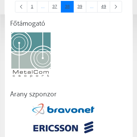
1
...
37
38
39
...
49
Oldal
Köztes oldalak Navigáljon a TAB billentyűvel.
Oldal
Oldal
Oldal
Köztes oldalak Navigálj
Oldal
Főtámogató
Arany szponzor