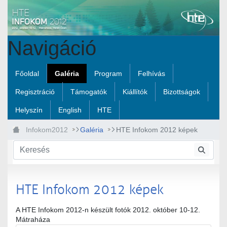
Ugrás a fő tartalomhoz
Navigáció
Főoldal
Galéria
Program
Felhívás
Regisztráció
Támogatók
Kiállítók
Bizottságok
Helyszín
English
HTE
Infokom2012
Galéria
HTE Infokom 2012 képek
HTE Infokom 2012 képek
A HTE Infokom 2012-n készült fotók 2012. október 10-12.
Mátraháza