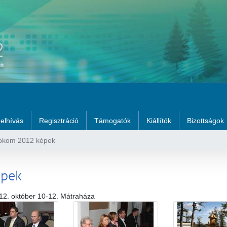
elhívás
Regisztráció
Támogatók
Kiállítók
Bizottságok
okom 2012 képek
épek
12. október 10-12. Mátraháza