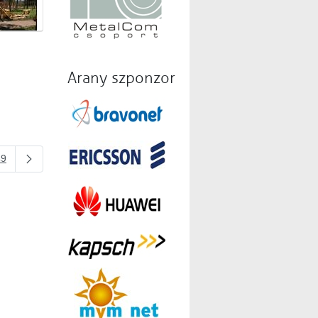
Arany szponzor
49
 billentyűvel.
 oldalak Navigáljon a TAB billentyűvel.
Oldal