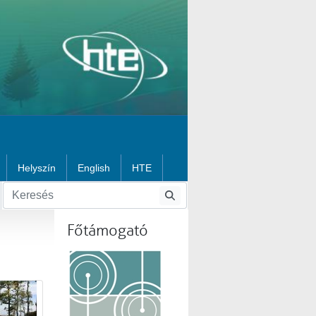
Helyszín
English
HTE
Főtámogató