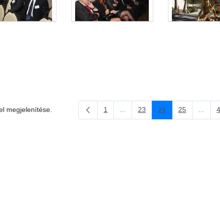
el megjelenítése.
1
...
23
24
25
...
Oldal
Köztes oldalak Navigáljon a TAB
Oldal
Oldal
Oldal
Köztes