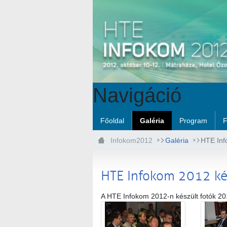
Ugrás a fő tartalomhoz
Navigáció
Főoldal
Galéria
Program
F
Infokom2012
Galéria
HTE Inf
HTE Infokom 2012 k
A HTE Infokom 2012-n készült fotók 20
Médiatár