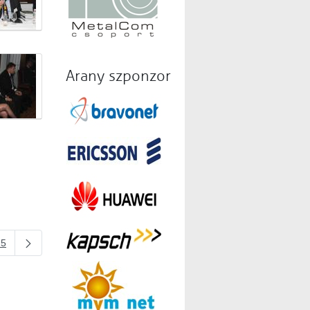
Arany szponzor
25
 billentyűvel.
 oldalak Navigáljon a TAB billentyűvel.
Oldal