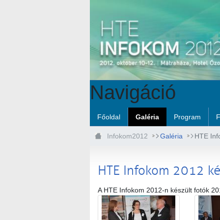
Ugrás a fő tartalomhoz
Navigáció
Főoldal
Galéria
Program
F
Infokom2012
Galéria
HTE Inf
HTE Infokom 2012 k
A HTE Infokom 2012-n készült fotók 20
Médiatár