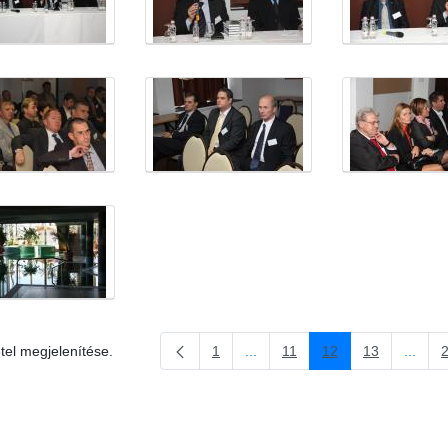
étel megjelenítése.
1
...
11
12
13
...
Oldal
Köztes oldalak Navigáljon a TAB
Oldal
Oldal
Oldal
Köztes