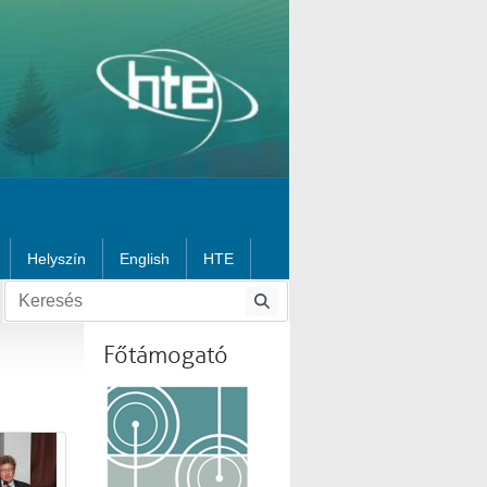
Helyszín
English
HTE
Főtámogató