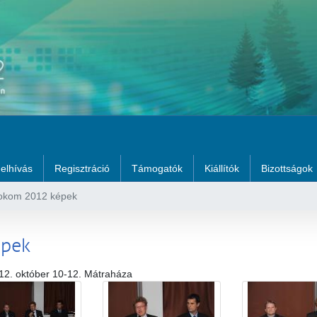
elhívás
Regisztráció
Támogatók
Kiállítók
Bizottságok
okom 2012 képek
épek
12. október 10-12. Mátraháza