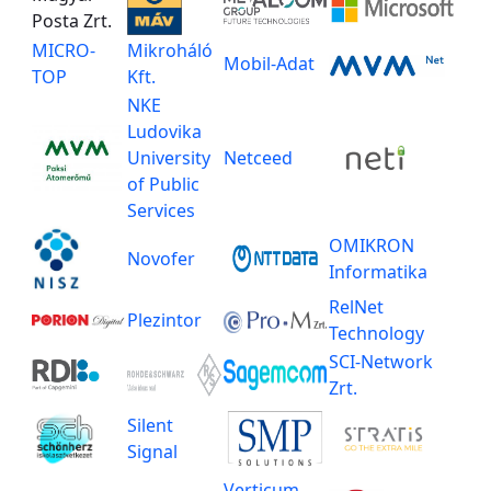
Posta Zrt.
MICRO-
Mikroháló
Mobil-Adat
TOP
Kft.
NKE
Ludovika
University
Netceed
of Public
Services
OMIKRON
Novofer
Informatika
RelNet
Plezintor
Technology
SCI-Network
Zrt.
Silent
Signal
Verticum