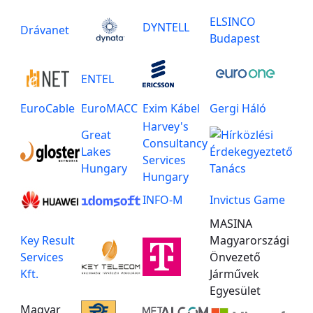
ELSINCO
DYNTELL
Drávanet
Budapest
ENTEL
EuroCable
EuroMACC
Exim Kábel
Gergi Háló
Harvey's
Great
Consultancy
Lakes
Services
Hungary
Hungary
INFO-M
Invictus Game
MASINA
Key Result
Magyarországi
Services
Önvezető
Kft.
Járművek
Egyesület
Magyar