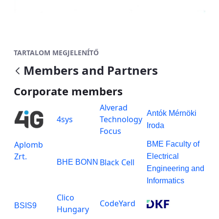
TARTALOM MEGJELENÍTŐ
Members and Partners
Corporate members
Alverad
Antók Mérnöki
4sys
Technology
Iroda
Focus
Aplomb
BME Faculty of
Zrt.
Electrical
Black Cell
BHE BONN
Engineering and
Informatics
Clico
CodeYard
BSIS9
Hungary