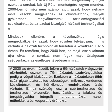
ezeket a sorokat, bár Uj Péter mentségére legyen mondva,
2000-ben ő még nem számolhatott azzal, hogy néhány
évvel később megjelennek az okostelefonok, melyek
gyökeresen megváltoztatták tartalomfogyasztási
szokásainkat és az azokat kiszolgáló hálózati technológiákat
is.
Mindezek ellenére, a következőkben mégis
megpróbálkoznék azzal, hogy röviden felvázoljam, mi is
várható a hálózati technológiák területén a következő 10-15
évben. És remélem, hogy 2040-ben, ha majd lesz alkalmam
újra olvasni e sorokat, nem fogok majd túlságosan
szégyenkezni az esetleges tévedéseim miatt.
A 2030-as évek második felére a 6G hálózatok világszerte
elérhetőek lesznek, a 7G hálózatok szabványosítása
pedig a végső fázisába ér. Ezekben a hálózatokban több
száz gigabites/terabites sebességek, mikroszekundumos
késleltetések, és hét-kilences rendelkezésre állás
várható. Ehhez szükség lesz a sub-terahertzes és
terahertzes frekvenciák használatára, a falakba és
tereptárgyakba integrált nanoantennákra, nano-
műholdakra és kooperatív drónokra.