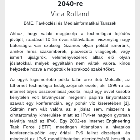
2040-re
Vida Rolland
BME, Távközlési és Médiainformatikai Tanszék
Ahhoz, hogy valaki megjósolja a technológiai fejlődés
jövőjét, ráadásul 10-15 éves időtávlatban, viszonylag nagy
bátorságra van szükség. Számos olyan példát ismerünk,
amikor híres szakemberek, piacvezető világcégek, vagy
ismert újságírók, véleményvezérek álltak elő olyan
jóslatokkal, melyek egyáltalán nem váltak valóra, kínos
helyzetbe hozva a mögöttük felsorakozó szakértőket.
Az egyik legismertebb példa talán erre Bob Metcalfe, az
Ethernet technológia kidolgozójának esete, aki 1996-ra az
internet teljes összeomlását jósolta, majd egy évvel később
kénytelen volt látványosan megenni papírra kinyomtatott
szavait egy konferencián, egy pohár víz kíséretében [1].
Szintén nem vált valóra az a jóslat sem, miszerint a
címtartomány kimerülése miatt az IPv4-et nagyon gyorsan
felváltja majd az IPv6. Egy 2002-es Internet Engineering
Task Force (IETF) meetingen Atlantában a hivatalos
konferencia-pólón egy óriási IPv6 felirat díszelgett, és
mindenki az IPv6 megállíthatatlan elterjedéséről beszélt a