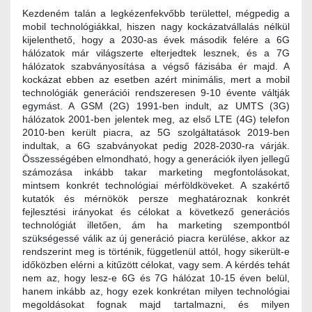
Kezdeném talán a legkézenfekvőbb területtel, mégpedig a
mobil technológiákkal, hiszen nagy kockázatvállalás nélkül
kijelenthető, hogy a 2030-as évek második felére a 6G
hálózatok már világszerte elterjedtek lesznek, és a 7G
hálózatok szabványosítása a végső fázisába ér majd. A
kockázat ebben az esetben azért minimális, mert a mobil
technológiák generációi rendszeresen 9-10 évente váltják
egymást. A GSM (2G) 1991-ben indult, az UMTS (3G)
hálózatok 2001-ben jelentek meg, az első LTE (4G) telefon
2010-ben került piacra, az 5G szolgáltatások 2019-ben
indultak, a 6G szabványokat pedig 2028-2030-ra várják.
Összességében elmondható, hogy a generációk ilyen jellegű
számozása inkább takar marketing megfontolásokat,
mintsem konkrét technológiai mérföldköveket. A szakértő
kutatók és mérnökök persze meghatároznak konkrét
fejlesztési irányokat és célokat a következő generációs
technológiát illetően, ám ha marketing szempontból
szükségessé válik az új generáció piacra kerülése, akkor az
rendszerint meg is történik, függetlenül attól, hogy sikerült-e
időközben elérni a kitűzött célokat, vagy sem. A kérdés tehát
nem az, hogy lesz-e 6G és 7G hálózat 10‑15 éven belül,
hanem inkább az, hogy ezek konkrétan milyen technológiai
megoldásokat fognak majd tartalmazni, és milyen