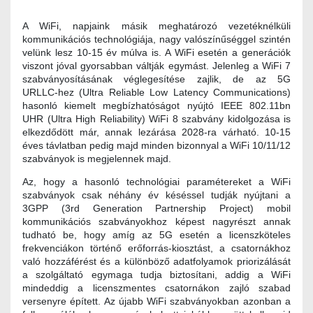
A WiFi, napjaink másik meghatározó vezetéknélküli
kommunikációs technológiája, nagy valószínűséggel szintén
velünk lesz 10-15 év múlva is. A WiFi esetén a generációk
viszont jóval gyorsabban váltják egymást. Jelenleg a WiFi 7
szabványosításának véglegesítése zajlik, de az 5G
URLLC‑hez (Ultra Reliable Low Latency Communications)
hasonló kiemelt megbízhatóságot nyújtó IEEE 802.11bn
UHR (Ultra High Reliability) WiFi 8 szabvány kidolgozása is
elkezdődött már, annak lezárása 2028-ra várható. 10-15
éves távlatban pedig majd minden bizonnyal a WiFi 10/11/12
szabványok is megjelennek majd.
Az, hogy a hasonló technológiai paramétereket a WiFi
szabványok csak néhány év késéssel tudják nyújtani a
3GPP (3rd Generation Partnership Project) mobil
kommunikációs szabványokhoz képest nagyrészt annak
tudható be, hogy amíg az 5G esetén a licenszköteles
frekvenciákon történő erőforrás-kiosztást, a csatornákhoz
való hozzáférést és a különböző adatfolyamok priorizálását
a szolgáltató egymaga tudja biztosítani, addig a WiFi
mindeddig a licenszmentes csatornákon zajló szabad
versenyre épített. Az újabb WiFi szabványokban azonban a