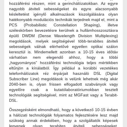
hozzáférési részen, mint a gerinchálózatokban. Az egyre
nagyobb átviteli sebességeket és egyre alacsonyabb
késleltetést igénylő alkalmazások kiszolgálására olyan
hatékonyabb modulációs technikák terjednek majd el, mint a
PCS (Probabilistic Constellation Shaping), illetve
széleskörben bevezetésre kerülnek a hullámhosszosztásra
épülő DWDM (Dense Wavelength Division Multiplexing)
megoldások, melyek segítségével több-terabites átviteli
sebességek válnak elérhetővé egyetlen optikai szálon
keresztül is. Mindemellett azonban a 10-15 éves időtáv
várhatóan nem elegendő ahhoz, hogy a többi
„hagyományos” hozzáférési technológia teljes mértékben
eltűnjön a kínálatból. Így például a korábbi vezetékes
telefonhálózatok réz érpárjait használó DSL (Digital
Subscriber Line) megoldások is velünk lehetnek még akár
2040-ben is, olyan frissen elfogadott szabványok vagy
egyelőre csak a kutatólaboratóriumokban tesztelt
technológiák segítségével, mint az MGFast vagy a Terabit-
DSL.
Összegzésként elmondható, hogy a következő 10-15 évben
a hálózati technológiák folyamatos fejlesztésére lesz majd
szükség annak érdekében, hogy a szolgáltatók képesek
legyenek olyan terabites átviteli sebességeket,