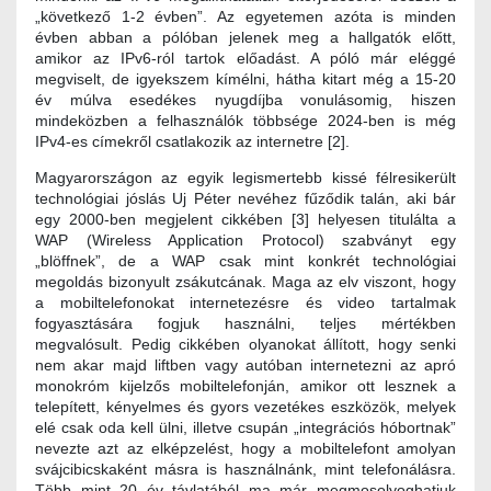
„következő 1-2 évben”. Az egyetemen azóta is minden
évben abban a pólóban jelenek meg a hallgatók előtt,
amikor az IPv6-ról tartok előadást. A póló már eléggé
megviselt, de igyekszem kímélni, hátha kitart még a 15-20
év múlva esedékes nyugdíjba vonulásomig, hiszen
mindeközben a felhasználók többsége 2024-ben is még
IPv4-es címekről csatlakozik az internetre [2].
Magyarországon az egyik legismertebb kissé félresikerült
technológiai jóslás Uj Péter nevéhez fűződik talán, aki bár
egy 2000-ben megjelent cikkében [3] helyesen titulálta a
WAP (Wireless Application Protocol) szabványt egy
„blöffnek”, de a WAP csak mint konkrét technológiai
megoldás bizonyult zsákutcának. Maga az elv viszont, hogy
a mobiltelefonokat internetezésre és video tartalmak
fogyasztására fogjuk használni, teljes mértékben
megvalósult. Pedig cikkében olyanokat állított, hogy senki
nem akar majd liftben vagy autóban internetezni az apró
monokróm kijelzős mobiltelefonján, amikor ott lesznek a
telepített, kényelmes és gyors vezetékes eszközök, melyek
elé csak oda kell ülni, illetve csupán „integrációs hóbortnak”
nevezte azt az elképzelést, hogy a mobiltelefont amolyan
svájcibicskaként másra is használnánk, mint telefonálásra.
Több mint 20 év távlatából ma már megmosolyoghatjuk