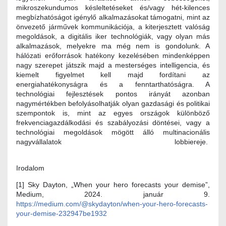
mikroszekundumos késleltetéseket és/vagy hét-kilences
megbízhatóságot igénylő alkalmazásokat támogatni, mint az
önvezető járművek kommunikációja, a kiterjesztett valóság
megoldások, a digitális iker technológiák, vagy olyan más
alkalmazások, melyekre ma még nem is gondolunk. A
hálózati erőforrások hatékony kezelésében mindenképpen
nagy szerepet játszik majd a mesterséges intelligencia, és
kiemelt figyelmet kell majd fordítani az
energiahatékonyságra és a fenntarthatóságra. A
technológiai fejlesztések pontos irányát azonban
nagymértékben befolyásolhatják olyan gazdasági és politikai
szempontok is, mint az egyes országok különböző
frekvenciagazdálkodási és szabályozási döntései, vagy a
technológiai megoldások mögött álló multinacionális
nagyvállalatok lobbiereje.
Irodalom
[1] Sky Dayton, „When your hero forecasts your demise”,
Medium, 2024. január 9.
https://medium.com/@skydayton/when-your-hero-forecasts-
your-demise-232947be1932