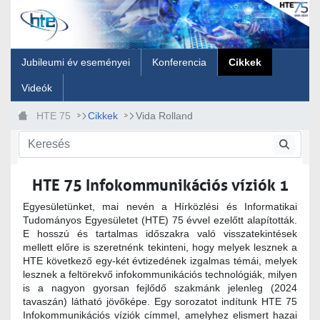
Ugrás a fő tartalomhoz
Jubileumi év eseményei
Konferencia
Cikkek
Videók
HTE 75
Cikkek
Vida Rolland
HTE 75 Infokommunikációs víziók 1
Egyesületünket, mai nevén a Hírközlési és Informatikai
Tudományos Egyesületet (HTE) 75 évvel ezelőtt alapították.
E hosszú és tartalmas időszakra való visszatekintések
mellett előre is szeretnénk tekinteni, hogy melyek lesznek a
HTE következő egy-két évtizedének izgalmas témái, melyek
lesznek a feltörekvő infokommunikációs technológiák, milyen
is a nagyon gyorsan fejlődő szakmánk jelenleg (2024
tavaszán) látható jövőképe. Egy sorozatot indítunk HTE 75
Infokommunikációs víziók címmel, amelyhez elismert hazai