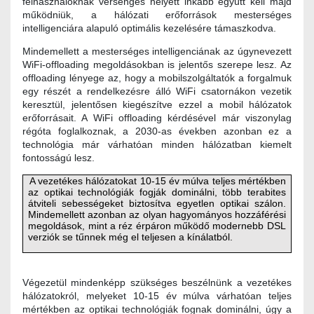
felhasználóknak versengés helyett inkább együtt kell majd
működniük, a hálózati erőforrások mesterséges
intelligenciára alapuló optimális kezelésére támaszkodva.
Mindemellett a mesterséges intelligenciának az úgynevezett
WiFi-offloading megoldásokban is jelentős szerepe lesz. Az
offloading lényege az, hogy a mobilszolgáltatók a forgalmuk
egy részét a rendelkezésre álló WiFi csatornákon vezetik
keresztül, jelentősen kiegészítve ezzel a mobil hálózatok
erőforrásait. A WiFi offloading kérdésével már viszonylag
régóta foglalkoznak, a 2030-as években azonban ez a
technológia már várhatóan minden hálózatban kiemelt
fontosságú lesz.
A vezetékes hálózatokat 10-15 év múlva teljes mértékben
az optikai technológiák fogják dominálni, több terabites
átviteli sebességeket biztosítva egyetlen optikai szálon.
Mindemellett azonban az olyan hagyományos hozzáférési
megoldások, mint a réz érpáron működő modernebb DSL
verziók se tűnnek még el teljesen a kínálatból.
Végezetül mindenképp szükséges beszélnünk a vezetékes
hálózatokról, melyeket 10-15 év múlva várhatóan teljes
mértékben az optikai technológiák fognak dominálni, úgy a