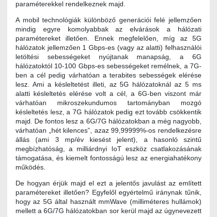
paraméterekkel rendelkeznek majd.
A mobil technológiák különböző generációi felé jellemzően
mindig egyre komolyabbak az elvárások a hálózati
paramétereket illetően. Ennek megfelelően, míg az 5G
hálózatok jellemzően 1 Gbps-es (vagy az alatti) felhasználói
letöltési sebességeket nyújtanak manapság, a 6G
hálózatoktól 10-100 Gbps-es sebességeket remélnek, a 7G-
ben a cél pedig várhatóan a terabites sebességek elérése
lesz. Ami a késleltetést illeti, az 5G hálózatoknál az 5 ms
alatti késleltetés elérése volt a cél, a 6G-ben viszont már
várhatóan mikroszekundumos tartományban mozgó
késleltetés lesz, a 7G hálózatok pedig ezt tovább csökkentik
majd. De fontos lesz a 6G/7G hálózatokban a még nagyobb,
várhatóan „hét kilences”, azaz 99,99999%-os rendelkezésre
állás (ami 3 mp/év kiesést jelent), a hasonló szintű
megbízhatóság, a milliárdnyi IoT eszköz csatlakozásának
támogatása, és kiemelt fontosságú lesz az energiahatékony
működés.
De hogyan érjük majd el ezt a jelentős javulást az említett
paramétereket illetően? Egyfelől egyértelmű iránynak tűnik,
hogy az 5G által használt mmWave (milliméteres hullámok)
mellett a 6G/7G hálózatokban sor kerül majd az úgynevezett