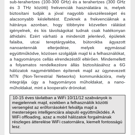
sub-terahertzes (100-300 GHz) és a terahertzes (300 GHz
és 3 THz közötti) frekvenciák használatára is, melyek
biztosítani tudják a jóval nagyobb sávszélességet és
alacsonyabb késleltetést. Ezeknek a frekvenciáknak a
hátránya azonban, hogy többnyire közvetlen rálátást
igényelnek, és kis távolságokat tudnak csak hatékonyan
áthidalni. Ezért várható a mindenütt jelenlevő, épületek
falaiba, utcai tereptárgyakba, bútorokba ágyazott
nanoantennák elterjedése, melyek egymással
együttműködve, közösen szolgálják majd ki a felhasználókat,
a hagyományos cellás elrendezéstől eltérően. Mindemellett
a folyamatos rendelkezésre állás biztosításához a 6G
hálózatok nagymértékben építenek majd az úgynevezett
NTN (Non-Terrestrial Networks) kommunikációra, mely
integrálja úgy a hagyományos műholdakat, a nano-
műholdakat, mint a kooperatív drónokat.
10-15 éves távlatban a WiFi 10/11/12 szabványok is
megjelennek majd, ezekben a felhasználók közötti
versengést az erőforrásokért felváltja majd a
mesterséges intelligenciára alapuló együttműködés. A
WiFi offloading, azaz a mobil hálózatok forgalmának
részleges átterelése WiFi csatornákra, kiemelt fontosságú
lesz.