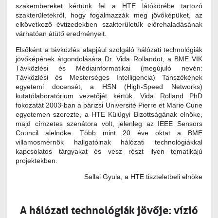
szakembereket kértünk fel a HTE látókörébe tartozó
szakterületekről, hogy fogalmazzák meg jövőképüket, az
elkövetkező évtizedekben szakterületük előrehaladásának
várhatóan átütő eredményeit.
Elsőként a távközlés alapjául szolgáló hálózati technológiák
jövőképének átgondolására Dr. Vida Rollandot, a BME VIK
Távközlési és Médiainformatikai (megújuló nevén:
Távközlési és Mesterséges Intelligencia) Tanszékének
egyetemi docensét, a HSN (High-Speed Networks)
kutatólaboratórium vezetőjét kértük. Vida Rolland PhD
fokozatát 2003-ban a párizsi Université Pierre et Marie Curie
egyetemen szerezte, a HTE Külügyi Bizottságának elnöke,
majd címzetes szenátora volt, jelenleg az IEEE Sensors
Council alelnöke. Több mint 20 éve oktat a BME
villamosmérnök hallgatóinak hálózati technológiákkal
kapcsolatos tárgyakat és vesz részt ilyen tematikájú
projektekben.
Sallai Gyula, a HTE tiszteletbeli elnöke
A hálózati technológiák jövője: vízió