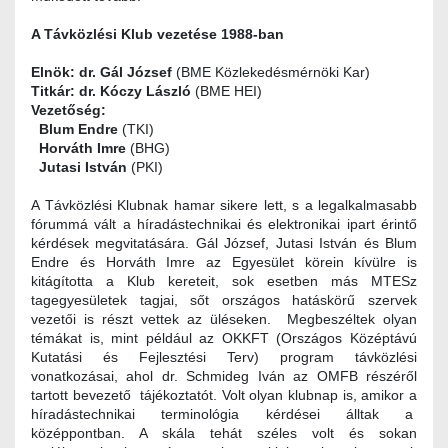
A Távközlési Klub vezetése 1988-ban
Elnök: dr. Gál József
(BME Közlekedésmérnöki Kar)
Titkár: dr. Kóczy László
(BME HEI)
Vezetőség:
Blum Endre
(TKI)
Horváth Imre
(BHG)
Jutasi István
(PKI)
A Távközlési Klubnak hamar sikere lett, s a legalkalmasabb
fórummá vált a híradástechnikai és elektronikai ipart érintő
kérdések megvitatására. Gál József, Jutasi István és Blum
Endre és Horváth Imre az Egyesület körein kívülre is
kitágította a Klub kereteit, sok esetben más MTESz
tagegyesületek tagjai, sőt országos hatáskörű szervek
vezetői is részt vettek az üléseken. Megbeszéltek olyan
témákat is, mint például az OKKFT (Országos Középtávú
Kutatási és Fejlesztési Terv) program távközlési
vonatkozásai, ahol dr. Schmideg Iván az OMFB részéről
tartott bevezető tájékoztatót. Volt olyan klubnap is, amikor a
híradástechnikai terminológia kérdései álltak a
középpontban. A skála tehát széles volt és sokan