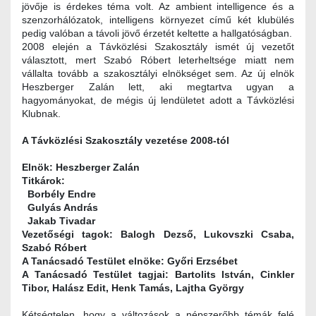
jövője is érdekes téma volt. Az ambient intelligence és a
szenzorhálózatok, intelligens környezet című két klubülés
pedig valóban a távoli jövő érzetét keltette a hallgatóságban.
2008 elején a Távközlési Szakosztály ismét új vezetőt
választott, mert Szabó Róbert leterheltsége miatt nem
vállalta tovább a szakosztályi elnökséget sem. Az új elnök
Heszberger Zalán lett, aki megtartva ugyan a
hagyományokat, de mégis új lendületet adott a Távközlési
Klubnak.
A Távközlési Szakosztály vezetése 2008-tól
Elnök: Heszberger Zalán
Titkárok:
Borbély Endre
Gulyás András
Jakab Tivadar
Vezetőségi tagok: Balogh Dezső, Lukovszki Csaba,
Szabó Róbert
A Tanácsadó Testület elnöke: Győri Erzsébet
A Tanácsadó Testület tagjai: Bartolits István, Cinkler
Tibor, Halász Edit, Henk Tamás, Lajtha György
Kétségtelen, hogy a változások a népszerőbb témák felé