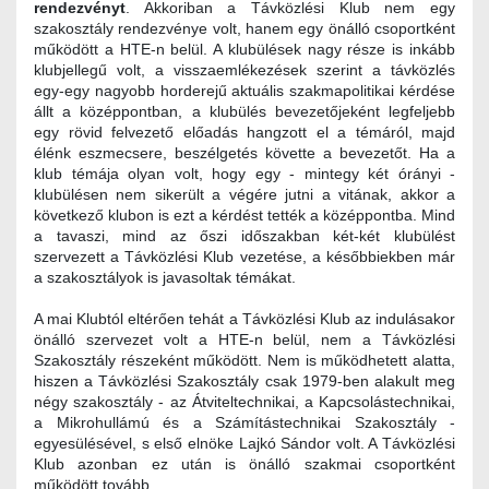
rendezvényt
. Akkoriban a Távközlési Klub nem egy
szakosztály rendezvénye volt, hanem egy önálló csoportként
működött a HTE-n belül. A klubülések nagy része is inkább
klubjellegű volt, a visszaemlékezések szerint a távközlés
egy-egy nagyobb horderejű aktuális szakmapolitikai kérdése
állt a középpontban, a klubülés bevezetőjeként legfeljebb
egy rövid felvezető előadás hangzott el a témáról, majd
élénk eszmecsere, beszélgetés követte a bevezetőt. Ha a
klub témája olyan volt, hogy egy - mintegy két órányi -
klubülésen nem sikerült a végére jutni a vitának, akkor a
következő klubon is ezt a kérdést tették a középpontba. Mind
a tavaszi, mind az őszi időszakban két-két klubülést
szervezett a Távközlési Klub vezetése, a későbbiekben már
a szakosztályok is javasoltak témákat.
A mai Klubtól eltérően tehát a Távközlési Klub az indulásakor
önálló szervezet volt a HTE-n belül, nem a Távközlési
Szakosztály részeként működött. Nem is működhetett alatta,
hiszen a Távközlési Szakosztály csak 1979-ben alakult meg
négy szakosztály - az Átviteltechnikai, a Kapcsolástechnikai,
a Mikrohullámú és a Számítástechnikai Szakosztály -
egyesülésével, s első elnöke Lajkó Sándor volt. A Távközlési
Klub azonban ez után is önálló szakmai csoportként
működött tovább.