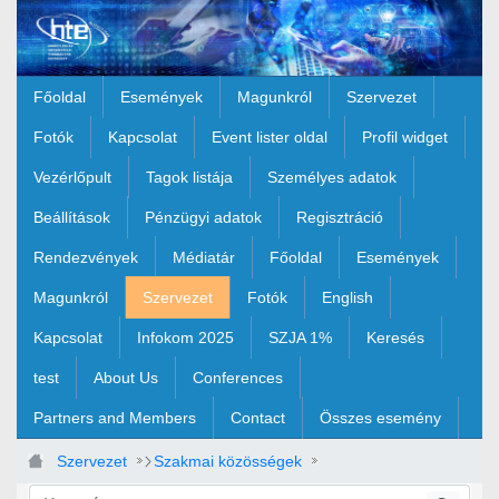
Ugrás a fő tartalomhoz
Főoldal
Események
Magunkról
Szervezet
Fotók
Kapcsolat
Event lister oldal
Profil widget
Vezérlőpult
Tagok listája
Személyes adatok
Beállítások
Pénzügyi adatok
Regisztráció
Rendezvények
Médiatár
Főoldal
Események
Magunkról
Szervezet
Fotók
English
Kapcsolat
Infokom 2025
SZJA 1%
Keresés
test
About Us
Conferences
Partners and Members
Contact
Összes esemény
Szervezet
Szakmai közösségek