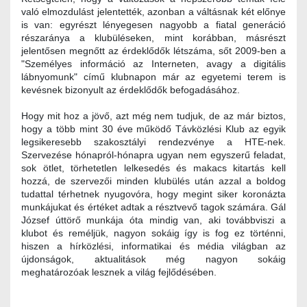
való elmozdulást jelentették, azonban a váltásnak két előnye
is van: egyrészt lényegesen nagyobb a fiatal generáció
részaránya a klubüléseken, mint korábban, másrészt
jelentősen megnőtt az érdeklődők létszáma, sőt 2009-ben a
"Személyes információ az Interneten, avagy a digitális
lábnyomunk" című klubnapon már az egyetemi terem is
kevésnek bizonyult az érdeklődők befogadásához.
Hogy mit hoz a jövő, azt még nem tudjuk, de az már biztos,
hogy a több mint 30 éve működő Távközlési Klub az egyik
legsikeresebb szakosztályi rendezvénye a HTE-nek.
Szervezése hónapról-hónapra ugyan nem egyszerű feladat,
sok ötlet, törhetetlen lelkesedés és makacs kitartás kell
hozzá, de szervezői minden klubülés után azzal a boldog
tudattal térhetnek nyugovóra, hogy megint siker koronázta
munkájukat és értéket adtak a résztvevő tagok számára. Gál
József úttörő munkája óta mindig van, aki továbbviszi a
klubot és reméljük, nagyon sokáig így is fog ez történni,
hiszen a hírközlési, informatikai és média világban az
újdonságok, aktualitások még nagyon sokáig
meghatározóak lesznek a világ fejlődésében.