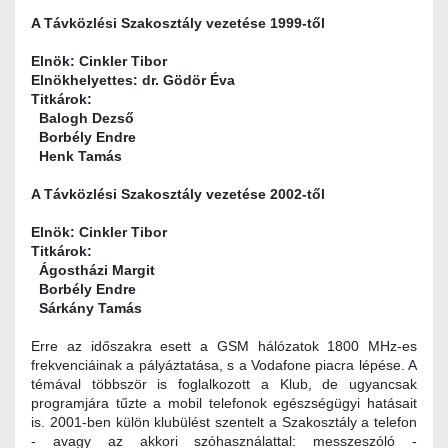
A Távközlési Szakosztály vezetése 1999-től
Elnök: Cinkler Tibor
Elnökhelyettes: dr. Gödör Éva
Titkárok:
Balogh Dezső
Borbély Endre
Henk Tamás
A Távközlési Szakosztály vezetése 2002-től
Elnök: Cinkler Tibor
Titkárok:
Ágostházi Margit
Borbély Endre
Sárkány Tamás
Erre az időszakra esett a GSM hálózatok 1800 MHz-es
frekvenciáinak a pályáztatása, s a Vodafone piacra lépése. A
témával többször is foglalkozott a Klub, de ugyancsak
programjára tűzte a mobil telefonok egészségügyi hatásait
is. 2001-ben külön klubülést szentelt a Szakosztály a telefon
- avagy az akkori szóhasználattal: messzeszóló -