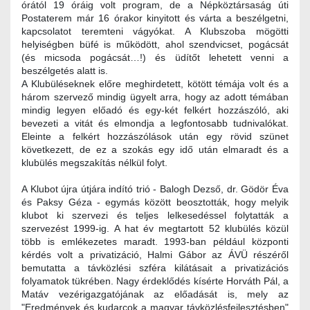
órától 19 óráig volt program, de a Népköztársaság úti
Postaterem már 16 órakor kinyitott és várta a beszélgetni,
kapcsolatot teremteni vágyókat. A Klubszoba mögötti
helyiségben büfé is működött, ahol szendvicset, pogácsát
(és micsoda pogácsát…!) és üdítőt lehetett venni a
beszélgetés alatt is.
A Klubüléseknek előre meghirdetett, kötött témája volt és a
három szervező mindig ügyelt arra, hogy az adott témában
mindig legyen előadó és egy-két felkért hozzászóló, aki
bevezeti a vitát és elmondja a legfontosabb tudnivalókat.
Eleinte a felkért hozzászólások után egy rövid szünet
következett, de ez a szokás egy idő után elmaradt és a
klubülés megszakítás nélkül folyt.
A Klubot újra útjára indító trió - Balogh Dezső, dr. Gödör Éva
és Paksy Géza - egymás között beosztották, hogy melyik
klubot ki szervezi és teljes lelkesedéssel folytatták a
szervezést 1999-ig. A hat év megtartott 52 klubülés közül
több is emlékezetes maradt. 1993-ban például központi
kérdés volt a privatizáció, Halmi Gábor az ÁVÜ részéről
bemutatta a távközlési szféra kilátásait a privatizációs
folyamatok tükrében. Nagy érdeklődés kísérte Horváth Pál, a
Matáv vezérigazgatójának az előadását is, mely az
"Eredmények és kudarcok a magyar távközlésfejlesztésben"