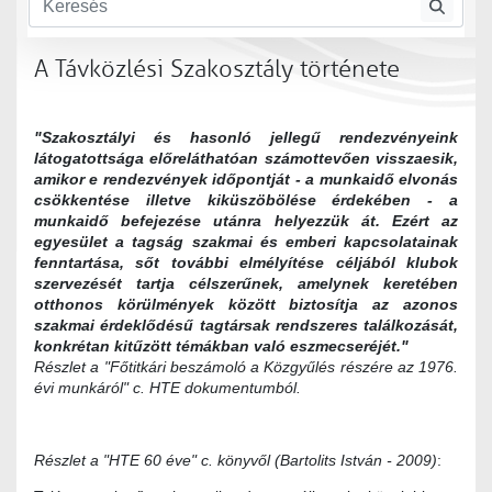
Távközlési szakosztály
TSZO története
A Távközlési Szakosztály története
"Szakosztályi és hasonló jellegű rendezvényeink
látogatottsága előreláthatóan számottevően visszaesik,
amikor e rendezvények időpontját - a munkaidő elvonás
csökkentése illetve kiküszöbölése érdekében - a
munkaidő befejezése utánra helyezzük át. Ezért az
egyesület a tagság szakmai és emberi kapcsolatainak
fenntartása, sőt további elmélyítése céljából klubok
szervezését tartja célszerűnek, amelynek keretében
otthonos körülmények között biztosítja az azonos
szakmai érdeklődésű tagtársak rendszeres találkozását,
konkrétan kitűzött témákban való eszmecseréjét."
Részlet a "Főtitkári beszámoló a Közgyűlés részére az 1976.
évi munkáról" c. HTE dokumentumból.
Részlet a "HTE 60 éve" c. könyvől (Bartolits István - 2009)
: