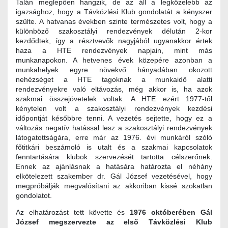
Talán meglepően hangzik, de az áll a legközelebb az
igazsághoz, hogy a Távközlési Klub gondolatát a kényszer
szülte. A hatvanas években szinte természetes volt, hogy a
különböző szakosztályi rendezvények délután 2-kor
kezdődtek, így a résztvevők nagyjából ugyanakkor értek
haza a HTE rendezvények napjain, mint más
munkanapokon. A hetvenes évek közepére azonban a
munkahelyek egyre növekvő hányadában okozott
nehézséget a HTE tagoknak a munkaidő alatti
rendezvényekre való eltávozás, még akkor is, ha azok
szakmai összejövetelek voltak. A HTE ezért 1977-től
kénytelen volt a szakosztályi rendezvények kezdési
időpontját későbbre tenni. A vezetés sejtette, hogy ez a
változás negatív hatással lesz a szakosztályi rendezvények
látogatottságára, erre már az 1976. évi munkáról szóló
főtitkári beszámoló is utalt és a szakmai kapcsolatok
fenntartására klubok szervezését tartotta célszerőnek.
Ennek az ajánlásnak a hatására határozta el néhány
elkötelezett szakember dr. Gál József vezetésével, hogy
megpróbálják megvalósítani az akkoriban kissé szokatlan
gondolatot.
Az elhatározást tett követte és
1976 októberében Gál
József megszervezte az első Távközlési Klub