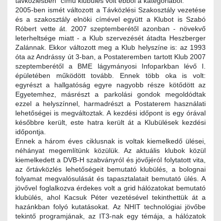
távközlésben" című klubülés volt ebből a kategóriából.
2005-ben ismét változott a Távközlési Szakosztály vezetése
és a szakosztály elnöki címével együtt a Klubot is Szabó
Róbert vette át. 2007 szeptemberétől azonban - növekvő
leterheltsége miatt - a Klub szervezését átadta Heszberger
Zalánnak. Ekkor változott meg a Klub helyszíne is: az 1993
óta az Andrássy út 3-ban, a Postateremben tartott Klub 2007
szeptemberétől a BME lágymányosi Infoparkban lévő I.
épületében működött tovább. Ennek több oka is volt:
egyrészt a hallgatóság egyre nagyobb része kötődött az
Egyetemhez, másrészt a parkolási gondok megoldódtak
ezzel a helyszínnel, harmadrészt a Postaterem használati
lehetőségei is megváltoztak. A kezdési időpont is egy órával
későbbre került, este hatra került át a Klubülések kezdési
időpontja.
Ennek a három éves ciklusnak is voltak kiemelkedő ülései,
néhányat megemlítünk közülük. Az aktuális klubok közül
kiemelkedett a DVB-H szabványról és jövőjéról folytatott vita,
az őrtávközlés lehetőségeit bemutató klubülés, a bolognai
folyamat megvalósulását és tapasztalatait bemutató ülés. A
jövővel foglalkozva érdekes volt a grid hálózatokat bemutató
klubülés, ahol Kacsuk Péter vezetésével tekinthettük át a
hazánkban folyó kutatásokat. Az NHIT technológiai jövőbe
tekintő programjának, az IT3-nak egy témája, a hálózatok