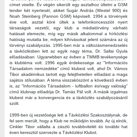
címet viselte. Év végén sikerült egy asztalhoz ültetni a GSM
tender két nyertesét, akiket Sugár András (Westel 900) és
Noah Steinberg (Pannon GSM) képviselt. 1994 a törvények
éve volt, asztal köré ültek a telefonkoncessziót nyert
társaságok vezetői, egy klub a médiatörvény várható
hatásait elemezte, míg egy másik alkalommal a hírközlési
hatóság mutatta be, milyen kihívásokat jelent számára az új
törvényi szabályozás. 1995-ben már a változásmenedzselés
a távközlésben lett az egyik nagy téma, Dr. Sallai Gyula
előadásában. Ugyanebben az évben a TMMB tevékenysége
is klubtéma volt. 1996 egyik érdekessége az "Információs
Társadalom nemzedéke" című klubest volt, ahol Dr. Vámos
Tibor akadémikus tartott egy felejthetetlen előadást a maga
sajátos stílusában. A téma visszaköszönt a következő évben
is, az "Információs Társadalom - luftballon és/vagy valóság"
című klubnap előadója Dr. Tamás Pál volt. A másik izgalmas
klubest már a konvergencia és a távközlés szabályozásáról
szólt.
1999-ben új vezetősége lett a Távközlési Szakosztálynak, de
fel sem merült, hogy a Klub ne működjön tovább. Az új elnök,
Cinkler Tibor vállalta a zászló továbbvitelét és további hat
éven keresztül szervezte a Távközlési Klubot.