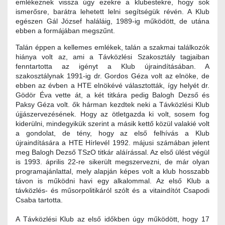
emlékeznek vissza úgy ezekre a klubestekre, hogy sok
ismerősre, barátra lehetett lelni segítségük révén. A Klub
egészen Gál József haláláig, 1989-ig működött, de utána
ebben a formájában megszűnt.
Talán éppen a kellemes emlékek, talán a szakmai találkozók
hiánya volt az, ami a Távközlési Szakosztály tagjaiban
fenntartotta az igényt a Klub újraindításában. A
szakosztálynak 1991-ig dr. Gordos Géza volt az elnöke, de
ebben az évben a HTE elnökévé választották, így helyét dr.
Gödör Éva vette át, a két titkára pedig Balogh Dezső és
Paksy Géza volt. ők hárman kezdtek neki a Távközlési Klub
újjászervezésének. Hogy az ötletgazda ki volt, sosem fog
kiderülni, mindegyikük szerint a másik kettő közül valakié volt
a gondolat, de tény, hogy az első felhívás a Klub
újraindítására a HTE Hírlevél 1992. májusi számában jelent
meg Balogh Dezső TSzO titkár aláírással. Az első ülést végül
is 1993. április 22-re sikerült megszervezni, de már olyan
programajánlattal, mely alapján képes volt a klub hosszabb
távon is működni havi egy alkalommal. Az első Klub a
távközlés- és műsorpolitikáról szólt és a vitaindítót Csapodi
Csaba tartotta.
A Távközlési Klub az első időkben úgy működött, hogy 17