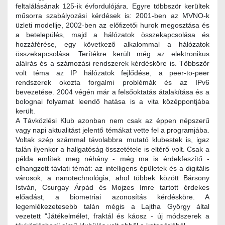
feltalálásának 125-ik évfordulójára. Egyre többször kerültek
műsorra szabályozási kérdések is: 2001-ben az MVNO-k
üzleti modellje, 2002-ben az előfizetői hurok megosztása és
a betelepülés, majd a hálózatok összekapcsolása és
hozzáférése, egy következő alkalommal a hálózatok
összekapcsolása. Terítékre került még az elektronikus
aláírás és a számozási rendszerek kérdésköre is. Többször
volt téma az IP hálózatok fejlődése, a peer-to-peer
rendszerek okozta forgalmi problémák és az IPv6
bevezetése. 2004 végén már a felsőoktatás átalakítása és a
bolognai folyamat leendő hatása is a vita középpontjába
került.
A Távközlési Klub azonban nem csak az éppen népszerű
vagy napi aktualitást jelentő témákat vette fel a programjába.
Voltak szép számmal távolabbra mutató klubestek is, igaz
talán ilyenkor a hallgatóság összetétele is eltérő volt. Csak a
példa említek meg néhány - még ma is érdekfeszítő -
elhangzott távlati témát: az intelligens épületek és a digitális
városok, a nanotechnológia, ahol többek között Bársony
István, Csurgay Árpád és Mojzes Imre tartott érdekes
előadást, a biometriai azonosítás kérdésköre. A
legemlékezetesebb talán mégis a Lajtha György által
vezetett "Játékelmélet, fraktál és káosz - új módszerek a