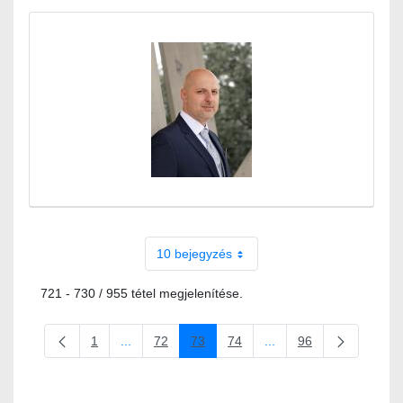
10 bejegyzés
721 - 730 / 955 tétel megjelenítése.
1
...
72
73
74
...
96
Oldal
Köztes oldalak Navigáljon a TAB billentyűvel.
Oldal
Oldal
Oldal
Köztes oldalak Navigálj
Oldal