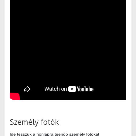
Személy fotók
Ide tesszük a honlapra teendő személy fotókat