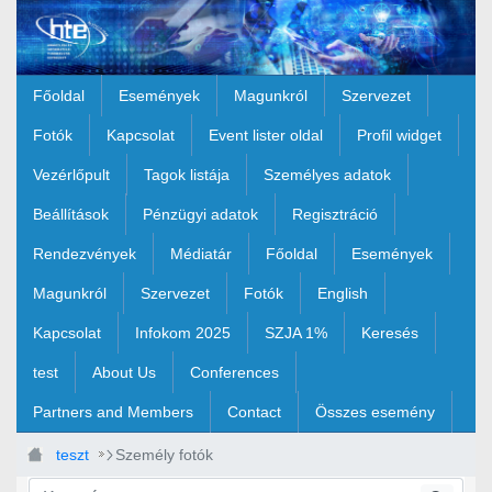
Ugrás a fő tartalomhoz
Főoldal
Események
Magunkról
Szervezet
Fotók
Kapcsolat
Event lister oldal
Profil widget
Vezérlőpult
Tagok listája
Személyes adatok
Beállítások
Pénzügyi adatok
Regisztráció
Rendezvények
Médiatár
Főoldal
Események
Magunkról
Szervezet
Fotók
English
Kapcsolat
Infokom 2025
SZJA 1%
Keresés
test
About Us
Conferences
Partners and Members
Contact
Összes esemény
teszt
Személy fotók