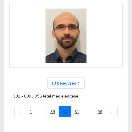
10 bejegyzés
591 - 600 / 955 tétel megjelenítése.
1
...
59
60
61
...
96
Oldal
Köztes oldalak Navigáljon a TAB billentyűvel.
Oldal
Oldal
Oldal
Köztes oldalak Navigálj
Oldal