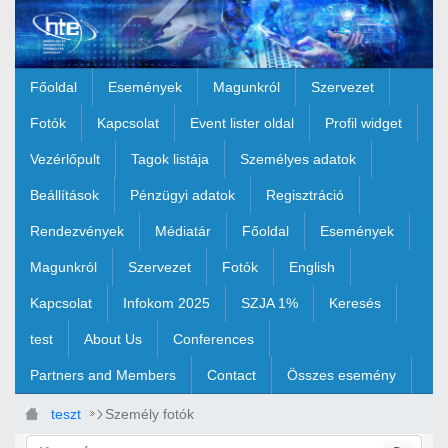
Ugrás a fő tartalomhoz
Főoldal
Események
Magunkról
Szervezet
Fotók
Kapcsolat
Event lister oldal
Profil widget
Vezérlőpult
Tagok listája
Személyes adatok
Beállítások
Pénzügyi adatok
Regisztráció
Rendezvények
Médiatár
Főoldal
Események
Magunkról
Szervezet
Fotók
English
Kapcsolat
Infokom 2025
SZJA 1%
Keresés
test
About Us
Conferences
Partners and Members
Contact
Összes esemény
teszt
Személy fotók