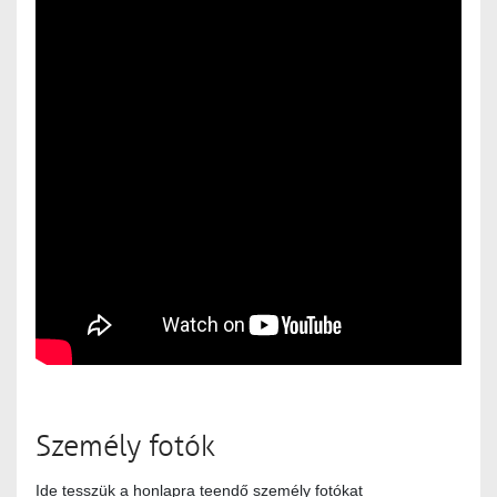
Személy fotók
Ide tesszük a honlapra teendő személy fotókat