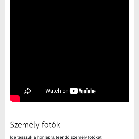
Személy fotók
Ide tesszük a honlapra teendő személy fotókat