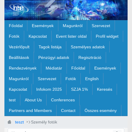
Ugrás a fő tartalomhoz
Főoldal
Események
Magunkról
Szervezet
Fotók
Kapcsolat
Event lister oldal
Profil widget
Vezérlőpult
Tagok listája
Személyes adatok
Beállítások
Pénzügyi adatok
Regisztráció
Rendezvények
Médiatár
Főoldal
Események
Magunkról
Szervezet
Fotók
English
Kapcsolat
Infokom 2025
SZJA 1%
Keresés
test
About Us
Conferences
Partners and Members
Contact
Összes esemény
teszt
Személy fotók