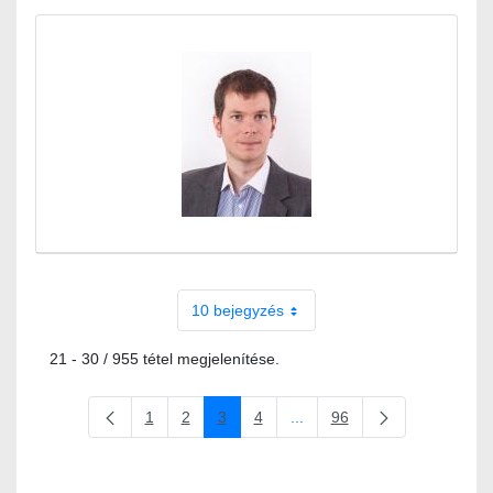
10 bejegyzés
21 - 30 / 955 tétel megjelenítése.
1
2
3
4
...
96
Oldal
Oldal
Oldal
Oldal
Köztes oldalak Navigáljon a 
Oldal