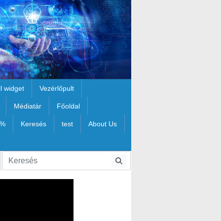
il widget
Vezérlőpult
Médiatár
Főoldal
1%
Keresés
test
About Us