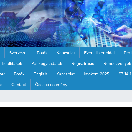
Szervezet
Fotók
Kapcsolat
Event lister oldal
Prof
Beállítások
Pénzügyi adatok
Regisztráció
Rendezvények
zet
Fotók
English
Kapcsolat
Infokom 2025
SZJA 
rs
Contact
Összes esemény