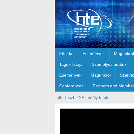
Ugrás a fő tartalomhoz
Főoldal
Események
Magunkról
Tagok listája
Személyes adatok
Események
Magunkról
Szerve
Conferences
Partners and Membe
teszt
Személy fotók