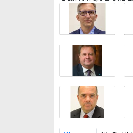
Ide tesszük a honlapra teendő személy
Médiatár