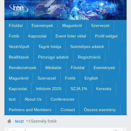
Ugrás a fő tartalomhoz
Főoldal
Események
Magunkról
Szervezet
Fotók
Kapcsolat
Event lister oldal
Profil widget
Vezérlőpult
Tagok listája
Személyes adatok
Beállítások
Pénzügyi adatok
Regisztráció
Rendezvények
Médiatár
Főoldal
Események
Magunkról
Szervezet
Fotók
English
Kapcsolat
Infokom 2025
SZJA 1%
Keresés
test
About Us
Conferences
Partners and Members
Contact
Összes esemény
teszt
Személy fotók