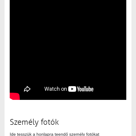
Személy fotók
Ide tesszük a honlapra teendő személy fotókat