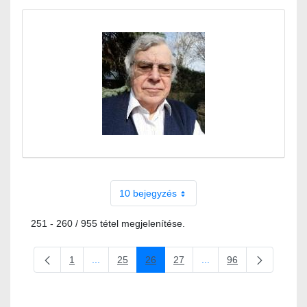
10 bejegyzés
251 - 260 / 955 tétel megjelenítése.
1
...
25
26
27
...
96
Oldal
Köztes oldalak Navigáljon a TAB billentyűvel.
Oldal
Oldal
Oldal
Köztes oldalak Navigálj
Oldal