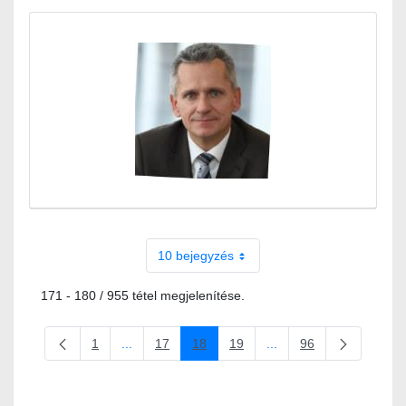
10 bejegyzés
171 - 180 / 955 tétel megjelenítése.
1
...
17
18
19
...
96
Oldal
Köztes oldalak Navigáljon a TAB billentyűvel.
Oldal
Oldal
Oldal
Köztes oldalak Navigálj
Oldal