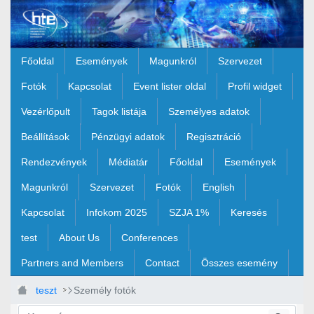
Ugrás a fő tartalomhoz
Főoldal
Események
Magunkról
Szervezet
Fotók
Kapcsolat
Event lister oldal
Profil widget
Vezérlőpult
Tagok listája
Személyes adatok
Beállítások
Pénzügyi adatok
Regisztráció
Rendezvények
Médiatár
Főoldal
Események
Magunkról
Szervezet
Fotók
English
Kapcsolat
Infokom 2025
SZJA 1%
Keresés
test
About Us
Conferences
Partners and Members
Contact
Összes esemény
teszt
Személy fotók