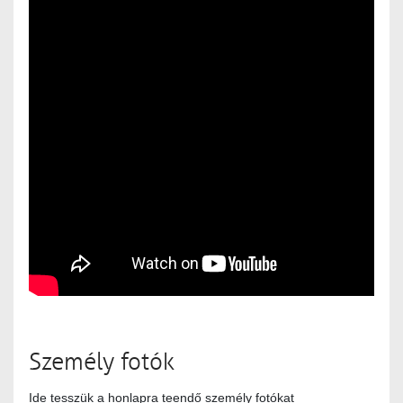
Személy fotók
Ide tesszük a honlapra teendő személy fotókat