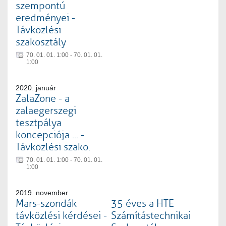
szempontú
eredményei -
Távközlési
szakosztály
70. 01. 01. 1:00 - 70. 01. 01.
1:00
2020. január
ZalaZone - a
zalaegerszegi
tesztpálya
koncepciója ... -
Távközlési szako.
70. 01. 01. 1:00 - 70. 01. 01.
1:00
2019. november
Mars-szondák
35 éves a HTE
távközlési kérdései -
Számítástechnikai