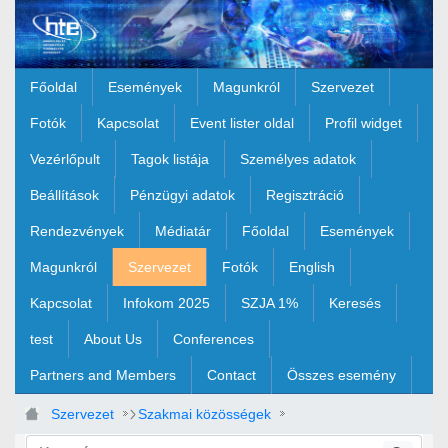
Ugrás a fő tartalomhoz
Főoldal
Események
Magunkról
Szervezet
Fotók
Kapcsolat
Event lister oldal
Profil widget
Vezérlőpult
Tagok listája
Személyes adatok
Beállítások
Pénzügyi adatok
Regisztráció
Rendezvények
Médiatár
Főoldal
Események
Magunkról
Szervezet
Fotók
English
Kapcsolat
Infokom 2025
SZJA 1%
Keresés
test
About Us
Conferences
Partners and Members
Contact
Összes esemény
Szervezet
Szakmai közösségek