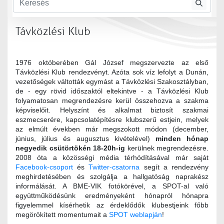
Távközlési szakosztály
Távközlési klub
Távközlési Klub
1976 októberében Gál József megszervezte az első
Távközlési Klub rendezvényt. Azóta sok víz lefolyt a Dunán,
vezetőségek váltották egymást a Távközlési Szakosztályban,
de - egy rövid időszaktól eltekintve - a Távközlési Klub
folyamatosan megrendezésre kerül összehozva a szakma
képviselőit. Helyszínt és alkalmat biztosít szakmai
eszmecserére, kapcsolatépítésre klubszerű estjein, melyek
az elmúlt években már megszokott módon (december,
június, július és augusztus kivételével)
minden hónap
negyedik csütörtökén 18-20h-ig
kerülnek megrendezésre.
2008 óta a közösségi média térhódításával már saját
Facebook-csoport
és
Twitter-csatorna
segít a rendezvény
meghirdetésében és szolgálja a hallgatóság naprakész
informálását. A BME-VIK fotókörével, a SPOT-al való
együttműködésünk eredményeként hónapról hónapra
figyelemmel kísérhetik az érdeklődők klubestjeink főbb
megörökített momentumait a
SPOT weblapján
!