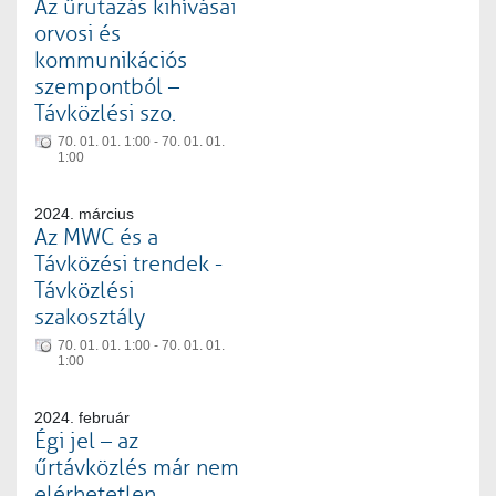
Az űrutazás kihívásai
orvosi és
kommunikációs
szempontból –
Távközlési szo.
70. 01. 01. 1:00 - 70. 01. 01.
1:00
2024. március
Az MWC és a
Távközési trendek -
Távközlési
szakosztály
70. 01. 01. 1:00 - 70. 01. 01.
1:00
2024. február
Égi jel – az
űrtávközlés már nem
elérhetetlen