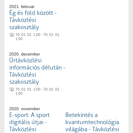
2021. február
Ég és föld között -
Távközlési
szakosztály
70. 01. 01. 1:00 - 70. 01. 01.
1:00
2020. december
Űrtávközlési
információs délután -
Távközlési
szakosztály
70. 01. 01. 1:00 - 70. 01. 01.
1:00
2020. november
E-sport: A sport
Betekintés a
digitális útjai -
kvantumtechnológia
Távközlési
világába - Távközlési