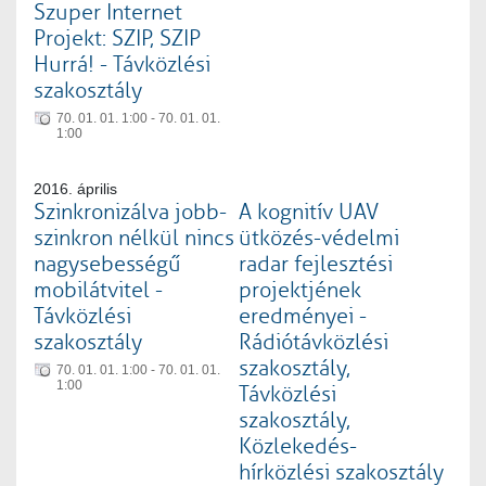
Szuper Internet
Projekt: SZIP, SZIP
Hurrá! - Távközlési
szakosztály
70. 01. 01. 1:00 - 70. 01. 01.
1:00
2016. április
Szinkronizálva jobb-
A kognitív UAV
szinkron nélkül nincs
ütközés-védelmi
nagysebességű
radar fejlesztési
mobilátvitel -
projektjének
Távközlési
eredményei -
szakosztály
Rádiótávközlési
szakosztály,
70. 01. 01. 1:00 - 70. 01. 01.
1:00
Távközlési
szakosztály,
Közlekedés-
hírközlési szakosztály