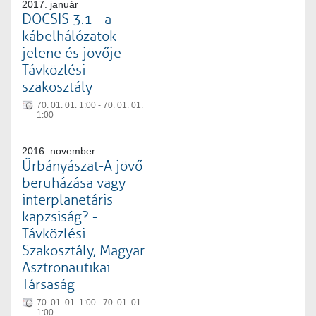
2017. január
DOCSIS 3.1 - a
kábelhálózatok
jelene és jövője -
Távközlési
szakosztály
70. 01. 01. 1:00 - 70. 01. 01.
1:00
2016. november
Űrbányászat-A jövő
beruházása vagy
interplanetáris
kapzsiság? -
Távközlési
Szakosztály, Magyar
Asztronautikai
Társaság
70. 01. 01. 1:00 - 70. 01. 01.
1:00