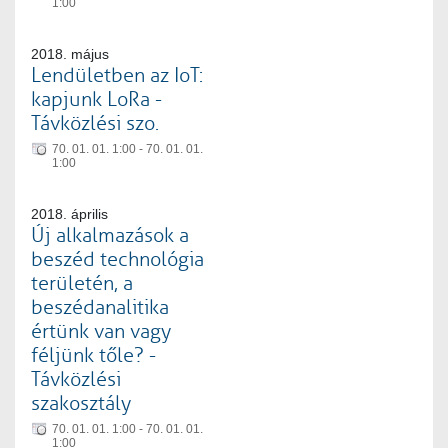
1:00
2018. május
Lendületben az IoT:
kapjunk LoRa -
Távközlési szo.
70. 01. 01. 1:00 - 70. 01. 01.
1:00
2018. április
Új alkalmazások a
beszéd technológia
területén, a
beszédanalitika
értünk van vagy
féljünk tőle? -
Távközlési
szakosztály
70. 01. 01. 1:00 - 70. 01. 01.
1:00