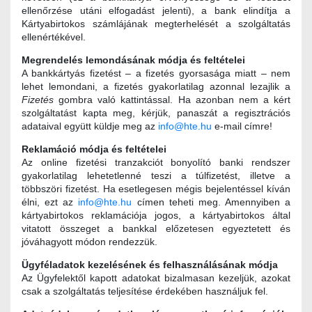
ellenőrzése utáni elfogadást jelenti), a bank elindítja a
Kártyabirtokos számlájának megterhelését a szolgáltatás
ellenértékével.
Megrendelés lemondásának módja és feltételei
A bankkártyás fizetést – a fizetés gyorsasága miatt – nem
lehet lemondani, a fizetés gyakorlatilag azonnal lezajlik a
Fizetés
gombra való kattintással. Ha azonban nem a kért
szolgáltatást kapta meg, kérjük, panaszát a regisztrációs
adataival együtt küldje meg az
info@hte.hu
e-mail címre!
Reklamáció módja és feltételei
Az online fizetési tranzakciót bonyolító banki rendszer
gyakorlatilag lehetetlenné teszi a túlfizetést, illetve a
többszöri fizetést. Ha esetlegesen mégis bejelentéssel kíván
élni, ezt az
info@hte.hu
címen teheti meg. Amennyiben a
kártyabirtokos reklamációja jogos, a kártyabirtokos által
vitatott összeget a bankkal előzetesen egyeztetett és
jóváhagyott módon rendezzük.
Ügyféladatok kezelésének és felhasználásának módja
Az Ügyfelektől kapott adatokat bizalmasan kezeljük, azokat
csak a szolgáltatás teljesítése érdekében használjuk fel.