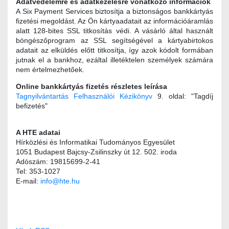
Adatvédelemre és adatkezelésre vonatkozó információk
A Six Payment Services biztosítja a biztonságos bankkártyás
fizetési megoldást. Az Ön kártyaadatait az információáramlás
alatt 128-bites SSL titkosítás védi. A vásárló által használt
böngészőprogram az SSL segítségével a kártyabirtokos
adatait az elküldés előtt titkosítja, így azok kódolt formában
jutnak el a bankhoz, ezáltal illetéktelen személyek számára
nem értelmezhetőek.
Online bankkártyás fizetés részletes leírása
Tagnyilvántartás Felhasználói Kézikönyv
9. oldal: "Tagdíj
befizetés"
A HTE adatai
Hírközlési és Informatikai Tudományos Egyesület
1051 Budapest Bajcsy-Zsilinszky út 12. 502. iroda
Adószám: 19815699-2-41
Tel: 353-1027
E-mail:
info@hte.hu