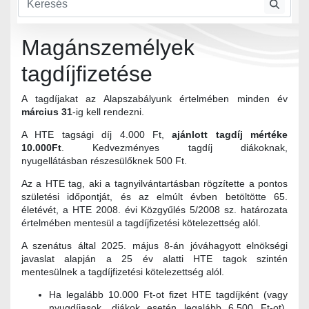
Magánszemélyek
tagdíjfizetése
A tagdíjakat az Alapszabályunk értelmében minden év
március 31
-ig kell rendezni.
A HTE tagsági díj 4.000 Ft,
ajánlott tagdíj mértéke
10.000Ft
. Kedvezményes tagdíj diákoknak,
nyugellátásban részesülőknek 500 Ft.
Az a HTE tag, aki a tagnyilvántartásban rögzítette a pontos
születési időpontját, és az elmúlt évben betöltötte 65.
életévét, a HTE 2008. évi Közgyűlés 5/2008 sz. határozata
értelmében mentesül a tagdíjfizetési kötelezettség alól.
A szenátus által 2025. május 8-án jóváhagyott elnökségi
javaslat alapján a 25 év alatti HTE tagok szintén
mentesülnek a tagdíjfizetési kötelezettség alól.
Ha legalább 10.000 Ft-ot fizet HTE tagdíjként (vagy
nyugdíjasok, diákok esetén legalább 6.500 Ft-ot),