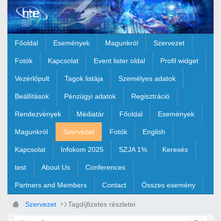
Ugrás a fő tartalomhoz
Főoldal
Események
Magunkról
Szervezet
Fotók
Kapcsolat
Event lister oldal
Profil widget
Vezérlőpult
Tagok listája
Személyes adatok
Beállítások
Pénzügyi adatok
Regisztráció
Rendezvények
Médiatár
Főoldal
Események
Magunkról
Szervezet
Fotók
English
Kapcsolat
Infokom 2025
SZJA 1%
Keresés
test
About Us
Conferences
Partners and Members
Contact
Összes esemény
Szervezet
Tagdíjfizetés részletei