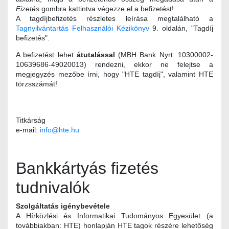
Fizetés
gombra kattintva végezze el a befizetést!
A tagdíjbefizetés részletes leírása megtalálható a
Tagnyilvántartás Felhasználói Kézikönyv
9. oldalán, "Tagdíj
befizetés".
A befizetést lehet
átutalással
(MBH Bank Nyrt. 10300002-
10639686-49020013) rendezni, ekkor ne felejtse a
megjegyzés mezőbe írni, hogy "HTE tagdíj", valamint HTE
törzsszámát!
Titkárság
e-mail:
info@hte.hu
Bankkártyás fizetés
tudnivalók
Szolgáltatás igénybevétele
A Hírközlési és Informatikai Tudományos Egyesület (a
továbbiakban: HTE) honlapján HTE tagok részére lehetőség