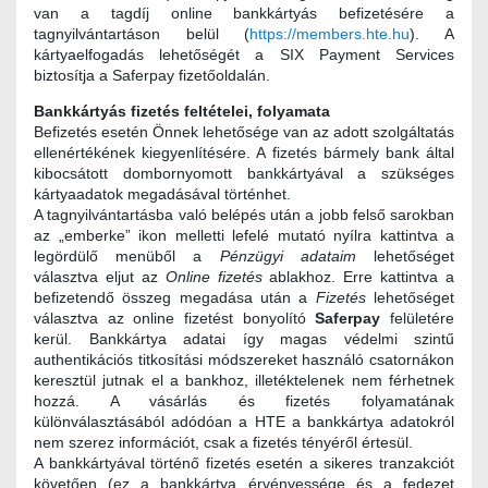
van a tagdíj online bankkártyás befizetésére a
tagnyilvántartáson belül (
https://members.hte.hu
). A
kártyaelfogadás lehetőségét a SIX Payment Services
biztosítja a Saferpay fizetőoldalán.
Bankkártyás fizetés feltételei, folyamata
Befizetés esetén Önnek lehetősége van az adott szolgáltatás
ellenértékének kiegyenlítésére. A fizetés bármely bank által
kibocsátott dombornyomott bankkártyával a szükséges
kártyaadatok megadásával történhet.
A tagnyilvántartásba való belépés után a jobb felső sarokban
az „emberke” ikon melletti lefelé mutató nyílra kattintva a
legördülő menüből a
Pénzügyi adataim
lehetőséget
választva eljut az
Online fizetés
ablakhoz. Erre kattintva a
befizetendő összeg megadása után a
Fizetés
lehetőséget
választva az online fizetést bonyolító
Saferpay
felületére
kerül. Bankkártya adatai így magas védelmi szintű
authentikációs titkosítási módszereket használó csatornákon
keresztül jutnak el a bankhoz, illetéktelenek nem férhetnek
hozzá. A vásárlás és fizetés folyamatának
különválasztásából adódóan a HTE a bankkártya adatokról
nem szerez információt, csak a fizetés tényéről értesül.
A bankkártyával történő fizetés esetén a sikeres tranzakciót
követően (ez a bankkártya érvényessége és a fedezet