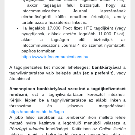
akkor tagságán felül biztosítjuk, hogy az
Infocommunications Journal
lapszámának
elérhetőségéről külön emailben értesítjük, amely
tartalmazza a hozzáférési linket is.
Ha legalább 17.000 Ft-ot fizet HTE tagdíjként (vagy
nyugdíjasok, diákok esetén legalább 11.000 Ft-ot),
akkor a tagságon felül biztosítjuk az
Infocommunications Journal
4 db számát nyomtatott,
papíros formában.
https://www.infocommunications.hu
A tagdíjbefizetés két módon lehetséges:
bankkártyával
a
tagnyilvántartásba való belépés után
(ez a preferált)
, vagy
átutalással.
Amennyiben bankkártyával szeretné a tagdíjbefizetését
rendezni
, ezt a tagnyilvántartáson keresztül intézheti.
Kérjük, lépjen be a tagnyilvántartásba az alábbi linken a
törzsszáma és jelszava megadásával:
https://members.hte.hu/login
A jobb felső sarokban az „emberke” ikon melletti lefelé
mutató nyílra kattintva a legördülő menüből válassza a
Pénzügyi adataim
lehetőséget! Kattintson az
Online fizetés
ablakra, majd a befizetendő összeg megadása után a