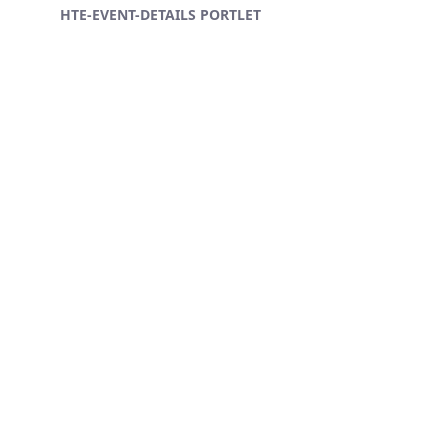
HTE-EVENT-DETAILS PORTLET
Ugrás a fő tartalomhoz