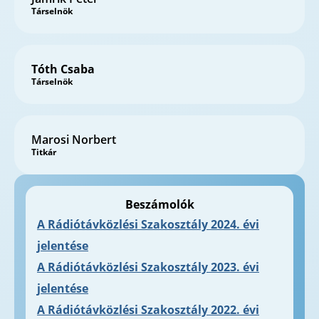
Társelnök
Tóth Csaba
Társelnök
Marosi Norbert
Titkár
Beszámolók
A Rádiótávközlési Szakosztály 2024. évi
jelentése
A Rádiótávközlési Szakosztály 2023. évi
jelentése
A Rádiótávközlési Szakosztály 2022. évi