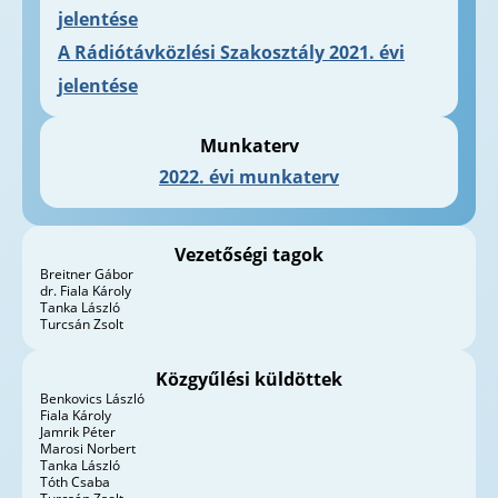
jelentése
A Rádiótávközlési Szakosztály 2021. évi
jelentése
Munkaterv
2022. évi munkaterv
Vezetőségi tagok
Breitner Gábor
dr. Fiala Károly
Tanka László
Turcsán Zsolt
Közgyűlési küldöttek
Benkovics László
Fiala Károly
Jamrik Péter
Marosi Norbert
Tanka László
Tóth Csaba