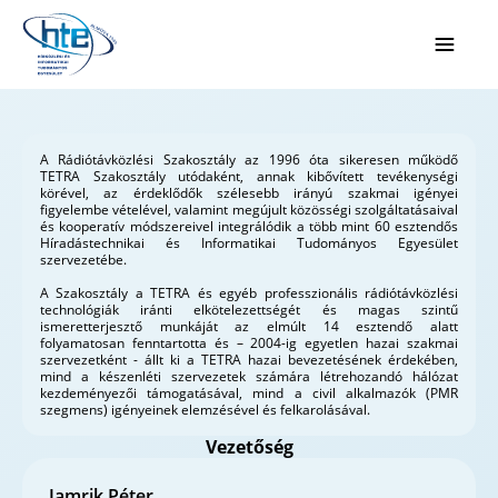
Ugrás a fő tartalomhoz
A Rádiótávközlési Szakosztály az 1996 óta sikeresen működő
TETRA Szakosztály utódaként, annak kibővített tevékenységi
körével, az érdeklődők szélesebb irányú szakmai igényei
figyelembe vételével, valamint megújult közösségi szolgáltatásaival
és kooperatív módszereivel integrálódik a több mint 60 esztendős
Híradástechnikai és Informatikai Tudományos Egyesület
szervezetébe.
A Szakosztály a TETRA és egyéb professzionális rádiótávközlési
technológiák iránti elkötelezettségét és magas szintű
ismeretterjesztő munkáját az elmúlt 14 esztendő alatt
folyamatosan fenntartotta és – 2004-ig egyetlen hazai szakmai
szervezetként - állt ki a TETRA hazai bevezetésének érdekében,
mind a készenléti szervezetek számára létrehozandó hálózat
kezdeményezői támogatásával, mind a civil alkalmazók (PMR
szegmens) igényeinek elemzésével és felkarolásával.
Vezetőség
Jamrik Péter