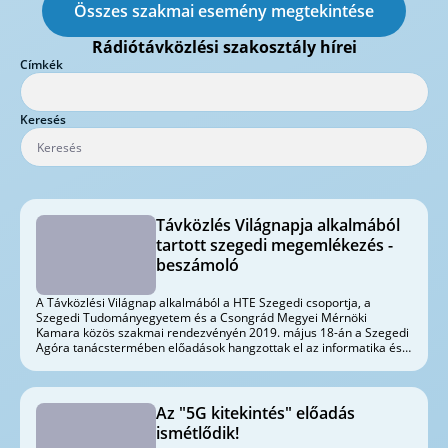
Összes szakmai esemény megtekintése
Rádiótávközlési szakosztály hírei
Címkék
Press backspace to delete the current row.
Keresés
Távközlés Világnapja alkalmából
tartott szegedi megemlékezés -
beszámoló
A Távközlési Világnap alkalmából a HTE Szegedi csoportja, a
Szegedi Tudományegyetem és a Csongrád Megyei Mérnöki
Kamara közös szakmai rendezvényén 2019. május 18-án a Szegedi
Agóra tanácstermében előadások hangzottak el az informatika és a
távközlés iránt érdeklődő hallgatóság számára.
Az "5G kitekintés" előadás
ismétlődik!