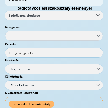
Turcsán Zsolt
Rádiótávközlési szakosztály eseményei
Szűrők megjelenítése
Kategóriák
Keresés
Rendezés
Legfrisebb elöl
Célközönség
Nincs kiválasztva
Kiválasztott kategóriák
rádiótávközlési szakosztály