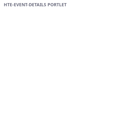
HTE-EVENT-DETAILS PORTLET
Ugrás a fő tartalomhoz